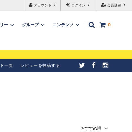
アカウント
ログイン
会員登録
ゴリー
グループ
コンテンツ
0
メールが受信できない
【4種紹介】北欧シナモンロ
合の設定について
ールの成形方法を写真で紹介
ド一覧
レビューを投稿する