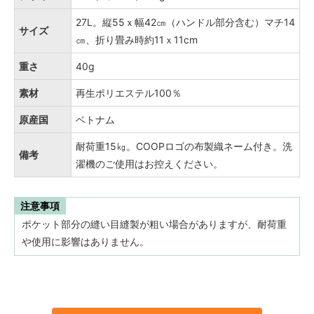
27L。縦55ｘ幅42㎝（ハンドル部分含む）マチ14
サイズ
㎝、折り畳み時約11ｘ11cm
重さ
40g
素材
再生ポリエステル100％
原産国
ベトナム
耐荷重15㎏。COOPロゴの布製織ネーム付き。洗
備考
濯機のご使用はお控えください。
注意事項
ポケット部分の縫い目縫製が粗い場合がありますが、耐荷重
や使用に影響はありません。