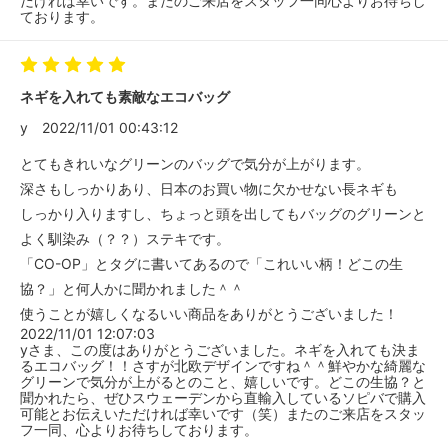
だければ幸いです。またのご来店をスタッフ一同心よりお待ちし
ております。
ネギを入れても素敵なエコバッグ
y
2022/11/01 00:43:12
とてもきれいなグリーンのバッグで気分が上がります。
深さもしっかりあり、日本のお買い物に欠かせない長ネギも
しっかり入りますし、ちょっと頭を出してもバッグのグリーンと
よく馴染み（？？）ステキです。
「CO-OP」とタグに書いてあるので「これいい柄！どこの生
協？」と何人かに聞かれました＾＾
使うことが嬉しくなるいい商品をありがとうございました！
2022/11/01 12:07:03
yさま、この度はありがとうございました。ネギを入れても決ま
るエコバッグ！！さすが北欧デザインですね＾＾鮮やかな綺麗な
グリーンで気分が上がるとのこと、嬉しいです。どこの生協？と
聞かれたら、ぜひスウェーデンから直輸入しているソピバで購入
可能とお伝えいただければ幸いです（笑）またのご来店をスタッ
フ一同、心よりお待ちしております。