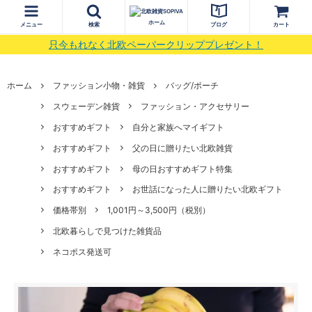
ホーム
メニュー
検索
ブログ
カート
只今もれなく北欧ペーパークリッププレゼント！
ホーム
ファッション小物・雑貨
バッグ/ポーチ
スウェーデン雑貨
ファッション・アクセサリー
おすすめギフト
自分と家族へマイギフト
おすすめギフト
父の日に贈りたい北欧雑貨
おすすめギフト
母の日おすすめギフト特集
おすすめギフト
お世話になった人に贈りたい北欧ギフト
価格帯別
1,001円～3,500円（税別）
北欧暮らしで見つけた雑貨品
ネコポス発送可