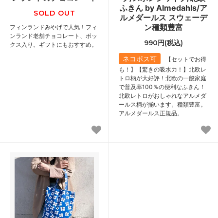
ふきん by Almedahls/ア
SOLD OUT
ルメダールス スウェーデ
ン種類豊富
フィンランドみやげで人気！フィ
ンランド老舗チョコレート、ボッ
990円(税込)
クス入り。ギフトにもおすすめ。
ネコポス可
【セットでお得
も！】【驚きの吸水力！】北欧レ
トロ柄が大好評！北欧の一般家庭
で普及率100％の便利なふきん！
北欧レトロがおしゃれなアルメダ
ールス柄が揃います。種類豊富。
アルメダールス正規品。