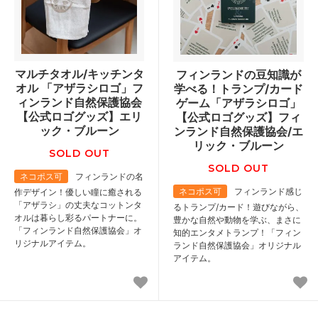
マルチタオル/キッチンタ
フィンランドの豆知識が
オル 「アザラシロゴ」フ
学べる！トランプ/カード
ィンランド自然保護協会
ゲーム「アザラシロゴ」
【公式ロゴグッズ】エリ
【公式ロゴグッズ】フィ
ック・ブルーン
ンランド自然保護協会/エ
リック・ブルーン
SOLD OUT
SOLD OUT
ネコポス可
フィンランドの名
ネコポス可
フィンランド感じ
作デザイン！優しい瞳に癒される
「アザラシ」の丈夫なコットンタ
るトランプ/カード！遊びながら、
オルは暮らし彩るパートナーに。
豊かな自然や動物を学ぶ、まさに
「フィンランド自然保護協会」オ
知的エンタメトランプ！「フィン
リジナルアイテム。
ランド自然保護協会」オリジナル
アイテム。