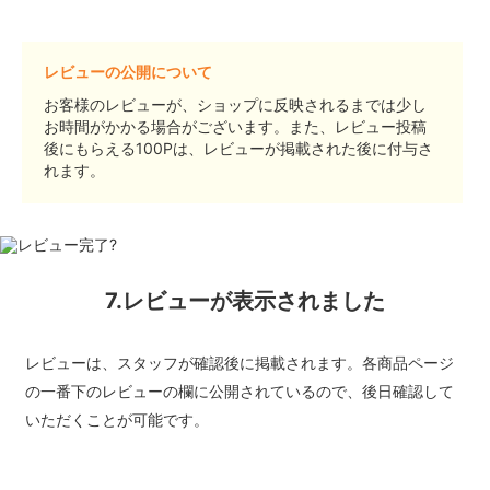
レビューの公開について
お客様のレビューが、ショップに反映されるまでは少し
お時間がかかる場合がございます。また、レビュー投稿
後にもらえる100Pは、レビューが掲載された後に付与さ
れます。
7.レビューが表示されました
レビューは、スタッフが確認後に掲載されます。各商品ページ
の一番下のレビューの欄に公開されているので、後日確認して
いただくことが可能です。