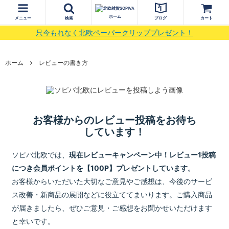
ホーム
メニュー
検索
ブログ
カート
只今もれなく北欧ペーパークリッププレゼント！
ホーム
レビューの書き方
お客様からのレビュー投稿をお待ち
しています！
ソピバ北欧では、
現在レビューキャンペーン中！レビュー1投稿
につき会員ポイントを【100P】プレゼントしています。
お客様からいただいた大切なご意見やご感想は、今後のサービ
ス改善・新商品の展開などに役立ててまいります。ご購入商品
が届きましたら、ぜひご意見・ご感想をお聞かせいただけます
と幸いです。