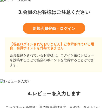
3.会員のお客様はご注意ください
新規会員登録・ログイン
【現在ログインされておりません】と表示されている場
合、会員ポイントを付与できません
会員登録をされているお客様は、ログイン後にレビュー
を投稿することで当店のポイントを取得することができ
ます。
4.レビューを入力します
ニックネームを書き、星の数を選びます。その後、タイトルと