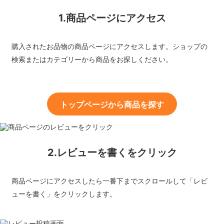
1.商品ページにアクセス
購入されたお品物の商品ページにアクセスします。ショップの
検索またはカテゴリーから商品をお探しください。
トップページから商品を探す
2.レビューを書くをクリック
商品ページにアクセスしたら一番下までスクロールして「レビ
ューを書く」をクリックします。