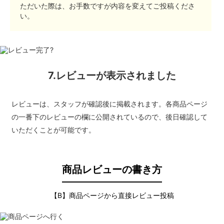
ただいた際は、お手数ですが内容を変えてご投稿くださ
い。
7.レビューが表示されました
レビューは、スタッフが確認後に掲載されます。各商品ページ
の一番下のレビューの欄に公開されているので、後日確認して
いただくことが可能です。
商品レビューの書き方
【B】商品ページから直接レビュー投稿