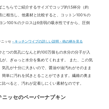
こちらでご紹介するサイズでコップ約1.5杯分（約
0倍に相当し、他素材と比較すると、コットン100％の
ヨン100％のクロスは6倍弱の吸水性ですから、圧倒
- キッチンワイプの詳しい説明・他の柄を見る
とつの気孔になんと約100万個もの水分の分子が入
孔が、ぎゅっと水分を集めてくれます。 また、この気
。気孔が十分に大きいので、醤油や油汚れがそのまま
、簡単に汚れを拭きとることができます。繊維の奥ま
に比べると、汚れが定着しにくい素材なのです。
テニッセのペーパーナプキン