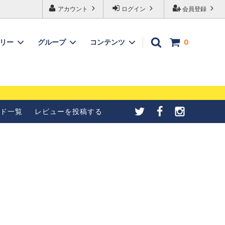
アカウント
ログイン
会員登録
ゴリー
グループ
コンテンツ
0
メールが受信できない
【4種紹介】北欧シナモンロ
合の設定について
ールの成形方法を写真で紹介
ド一覧
レビューを投稿する