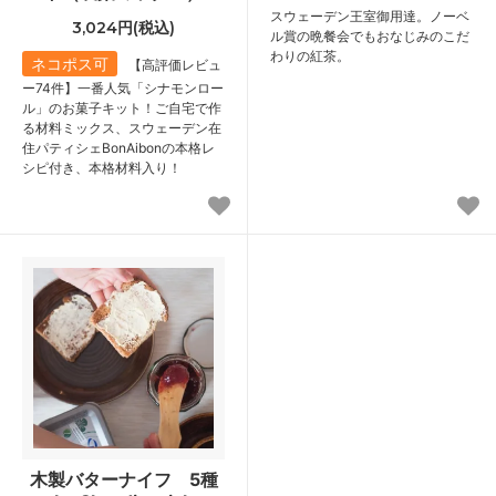
スウェーデン王室御用達。ノーベ
3,024円(税込)
ル賞の晩餐会でもおなじみのこだ
わりの紅茶。
ネコポス可
【高評価レビュ
ー74件】一番人気「シナモンロー
ル」のお菓子キット！ご自宅で作
る材料ミックス、スウェーデン在
住パティシェBonAibonの本格レ
シピ付き、本格材料入り！
木製バターナイフ 5種