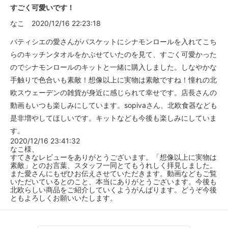
すごく可愛いです！
なこ
2020/12/16 22:23:18
パティシエの愛さんがバスケットにシナモンロールを入れてこち
らのキッチンタオルをかぶせていたのを見て、すごく可愛かった
のでシナモンロールのキットと一緒に購入しました。しなやかな
手触りで色合いも素敵！想像以上に実物は素敵ですね！憧れの北
欧スウェーデンの雑貨が身近に感じられて幸せです。店長さんの
動画もいつも楽しみにしています。sopivaさん、北欧食器なども
是非増やしてほしいです。キットなども今後も楽しみにしていま
す。
2020/12/16 23:41:32
なこ様、
すてきなレビューをありがとうございます。「想像以上に実物は
素敵」とのお言葉、スタッフ一同とてもうれしく拝見しました。
また愛さんにもぜひお伝えさせていただきます。動画などもご覧
いただいているとのこと、本当にありがとうございます。今後も
北欧らしい商品をご紹介していくようがんばります。どうぞ今後
ともよろしくお願いいたします。