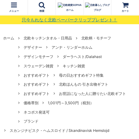
ホーム
ブログ
メニュー
検索
カート
只今もれなく北欧ペーパークリッププレゼント！
ホーム
北欧キッチンタオル・日用品
北欧柄・モチーフ
デザイナー
アンナ・リンダーホルム
デザインモチーフ
ダーラヘスト/Dalahast
スウェーデン雑貨
キッチン雑貨
おすすめギフト
母の日おすすめギフト特集
おすすめギフト
北欧ほんもの 引き出物ギフト
おすすめギフト
お世話になった人に贈りたい北欧ギフト
価格帯別
1,001円～3,500円（税別）
ネコポス発送可
ブランド
スカンジナビスク・ヘムスロイド / Skandinavisk Hemslojd