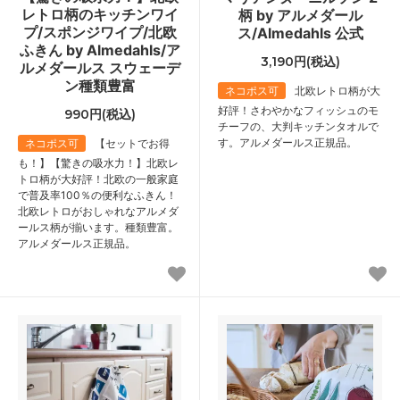
レトロ柄のキッチンワイ
柄 by アルメダール
プ/スポンジワイプ/北欧
ス/Almedahls 公式
ふきん by Almedahls/ア
3,190円(税込)
ルメダールス スウェーデ
ン種類豊富
ネコポス可
北欧レトロ柄が大
好評！さわやかなフィッシュのモ
990円(税込)
チーフの、大判キッチンタオルで
す。アルメダールス正規品。
ネコポス可
【セットでお得
も！】【驚きの吸水力！】北欧レ
トロ柄が大好評！北欧の一般家庭
で普及率100％の便利なふきん！
北欧レトロがおしゃれなアルメダ
ールス柄が揃います。種類豊富。
アルメダールス正規品。