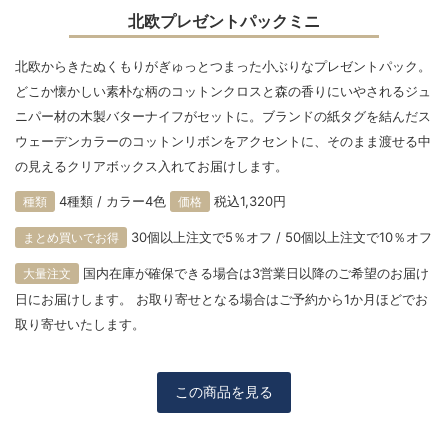
北欧プレゼントパックミニ
北欧からきたぬくもりがぎゅっとつまった小ぶりなプレゼントパック。
どこか懐かしい素朴な柄のコットンクロスと森の香りにいやされるジュ
ニパー材の木製バターナイフがセットに。ブランドの紙タグを結んだス
ウェーデンカラーのコットンリボンをアクセントに、そのまま渡せる中
の見えるクリアボックス入れてお届けします。
4種類 / カラー4色
税込1,320円
種類
価格
30個以上注文で5％オフ / 50個以上注文で10％オフ
まとめ買いでお得
国内在庫が確保できる場合は3営業日以降のご希望のお届け
大量注文
日にお届けします。 お取り寄せとなる場合はご予約から1か月ほどでお
取り寄せいたします。
この商品を見る