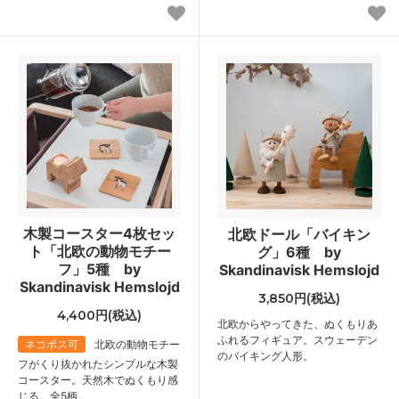
木製コースター4枚セッ
北欧ドール「バイキン
ト「北欧の動物モチー
グ」6種 by
フ」5種 by
Skandinavisk Hemslojd
Skandinavisk Hemslojd
3,850円(税込)
4,400円(税込)
北欧からやってきた、ぬくもりあ
ふれるフィギュア。スウェーデン
ネコポス可
北欧の動物モチー
のバイキング人形。
フがくり抜かれたシンプルな木製
コースター。天然木でぬくもり感
じる。全5柄。