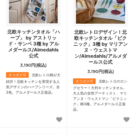
北欧キッチンタオル「ハ
北欧レトロデザイン！北
ーブ」 by アストリッ
欧キッチンタオル「ピク
ド・サンペ 3種 by アル
ニック」3種 by マリアン
メダールス/Almedahls
ヌ・ウェストマ
公式
ン/Almedahls/アルメダ
ールス公式
3,190円(税込)
3,190円(税込)
ネコポス可
北欧レトロ柄が大
ネコポス可
北欧レトロのロン
好評！北欧キッチンを実現する人
気デザインのハーブシリーズ。全
グセラー！大判キッチンタオル。
3色。アルメダールス正規品。
大人気の女性アーティスト、マリ
アンヌ・ウェストマン「ピクニッ
ク」柄3種。アルメダールス正規
品。