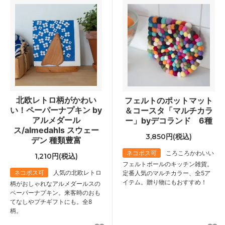
北欧レトロ柄がかわい
フェルトのポットマット
い！ペーパーナプキン by
＆コースタ「マルチカラ
アルメダール
ー」byデコランド 6種
ス/almedahls スウェー
3,850円(税込)
デン 種類豊富
ネコポス可
ころころかわいい
1,210円(税込)
フェルトボールのキッチン雑貨。
ネコポス可
人気の北欧レトロ
定番人気のマルチカラー、全5ア
イテム。贈り物にもおすすめ！
柄がおしゃれなアルメダールスの
ペーパーナプキン。来客時のおも
てなしやプチギフトにも。全8
柄。