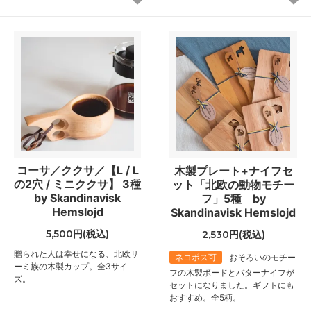
コーサ／ククサ／【L / L
木製プレート+ナイフセ
の2穴 / ミニククサ】 3種
ット「北欧の動物モチー
by Skandinavisk
フ」5種 by
Hemslojd
Skandinavisk Hemslojd
5,500円(税込)
2,530円(税込)
贈られた人は幸せになる、北欧サ
ネコポス可
おそろいのモチー
ーミ族の木製カップ。全3サイ
フの木製ボードとバターナイフが
ズ。
セットになりました。ギフトにも
おすすめ。全5柄。