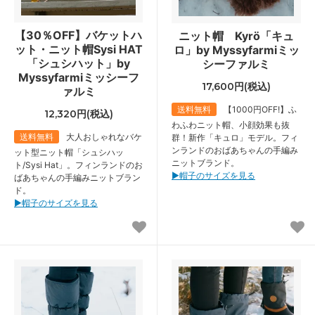
【30％OFF】バケットハ
ニット帽 Kyrö「キュ
ット・ニット帽Sysi HAT
ロ」by Myssyfarmiミッ
「シュシハット」by
シーファルミ
Myssyfarmiミッシーフ
17,600円(税込)
ァルミ
送料無料
【1000円OFF!】ふ
12,320円(税込)
わふわニット帽、小顔効果も抜
送料無料
大人おしゃれなバケ
群！新作「キュロ」モデル。フィ
ンランドのおばあちゃんの手編み
ット型ニット帽「シュシハッ
ニットブランド。
ト/Sysi Hat」。フィンランドのお
▶︎帽子のサイズを見る
ばあちゃんの手編みニットブラン
ド。
▶︎帽子のサイズを見る