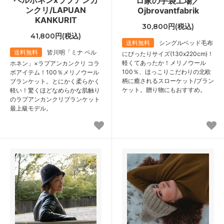
ロ家の手袋工場／
ンクリ/LAPUAN
Ojbrovantfabrik
KANKURIT
30,800円(税込)
41,800円(税込)
送料無料
シングルベッド毛布
送料無料
皆川明「ミナ ペル
にぴったりサイズ(130x220cm)！
軽くてあったか！メリノウール
ホネン」×ラプアンカンクリ コラ
100％、ほっこりこだわりの北欧
ボアイテム！100％メリノウール
柄に癒されるスローケット/ブラン
ブランケット。とにかく柔らかく
ケット。贈り物にもおすすめ。
軽い！驚くほどなめらかな肌触り
のラプアンカンクリブランケット
最上級モデル。