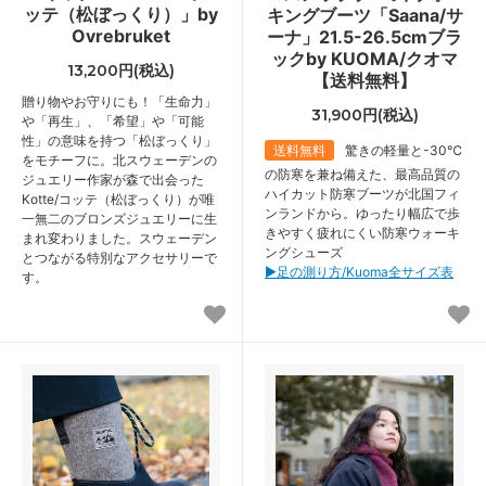
ッテ（松ぼっくり）」by
キングブーツ「Saana/サ
Ovrebruket
ーナ」21.5-26.5cmブラ
ックby KUOMA/クオマ
13,200円(税込)
【送料無料】
贈り物やお守りにも！「生命力」
31,900円(税込)
や「再生」、「希望」や「可能
性」の意味を持つ「松ぼっくり」
送料無料
驚きの軽量と-30℃
をモチーフに。北スウェーデンの
の防寒を兼ね備えた、最高品質の
ジュエリー作家が森で出会った
ハイカット防寒ブーツが北国フィ
Kotte/コッテ（松ぼっくり）が唯
ンランドから。ゆったり幅広で歩
一無二のブロンズジュエリーに生
きやすく疲れにくい防寒ウォーキ
まれ変わりました。スウェーデン
ングシューズ
とつながる特別なアクセサリーで
▶︎足の測り方/Kuoma全サイズ表
す。