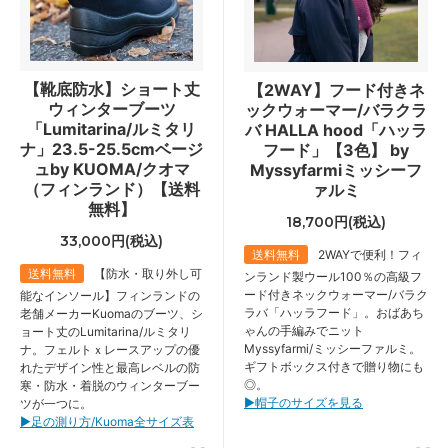
【靴底防水】ショート丈
【2WAY】フード付きネ
ウィンターブーツ
ックウォーマー/バラクラ
「Lumitarina/ルミタリ
バ HALLA hood「ハッラ
ナ」23.5-25.5cmベージ
フード」【3色】 by
ュby KUOMA/クオマ
Myssyfarmiミッシーフ
（フィンランド）【送料
ァルミ
無料】
18,700円(税込)
33,000円(税込)
送料無料
2WAYで便利！フィ
送料無料
【防水・取り外し可
ンランド製ウール100％の高級フ
ード付きネックウォーマー/バラク
能なインソール】フィンランドの
ラバ「ハッラフード」。おばあち
老舗メーカーKuomaのブーツ、シ
ゃんの手編みでニット
ョート丈のLumitarina/ルミタリ
Myssyfarmi/ミッシーファルミ。
ナ。フェルトｘレースアップの優
ギフトボックス付きで贈り物にも
れたデザイン性と最高レベルの防
◎。
寒・防水・着脱のウィンターブー
▶︎帽子のサイズを見る
ツが一つに。
▶︎足の測り方/Kuoma全サイズ表