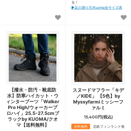
る！
▶︎足の測り方/Kuoma全サイズ表
【撥水・防汚・靴底防
スヌードマフラー「キデ
水】防寒ハイカット・ウ
／KIDE」 【5色】by
ィンターブーツ「Walker
Myssyfarmiミッシーフ
Pro High/ウォーカープ
ァルミ
ロハイ」25.5-27.5cmブ
15,400円(税込)
ラックby KUOMA/クオ
マ【送料無料】
送料無料
北欧フィンランド発