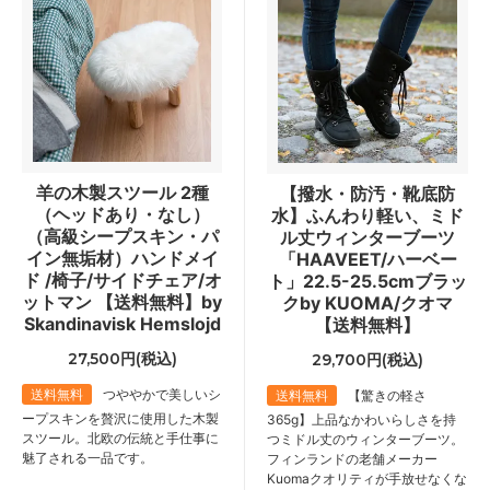
羊の木製スツール 2種
【撥水・防汚・靴底防
（ヘッドあり・なし）
水】ふんわり軽い、ミド
（高級シープスキン・パ
ル丈ウィンターブーツ
イン無垢材）ハンドメイ
「HAAVEET/ハーベー
ド /椅子/サイドチェア/オ
ト」22.5-25.5cmブラッ
ットマン 【送料無料】by
クby KUOMA/クオマ
Skandinavisk Hemslojd
【送料無料】
27,500円(税込)
29,700円(税込)
送料無料
つややかで美しいシ
送料無料
【驚きの軽さ
ープスキンを贅沢に使用した木製
365g】上品なかわいらしさを持
スツール。北欧の伝統と手仕事に
つミドル丈のウィンターブーツ。
魅了される一品です。
フィンランドの老舗メーカー
Kuomaクオリティが手放せなくな