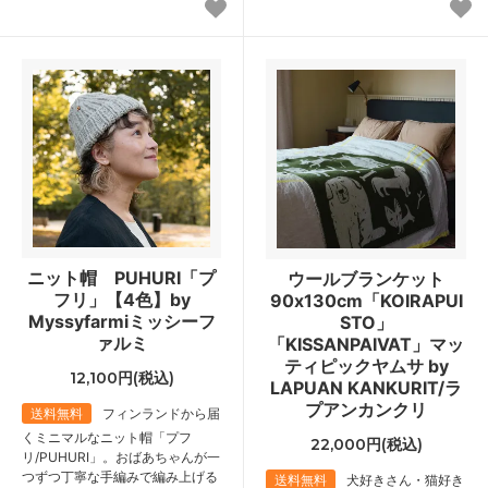
ニット帽 PUHURI「プ
ウールブランケット
フリ」【4色】by
90x130cm「KOIRAPUI
Myssyfarmiミッシーフ
STO」
ァルミ
「KISSANPAIVAT」マッ
ティピックヤムサ by
12,100円(税込)
LAPUAN KANKURIT/ラ
プアンカンクリ
送料無料
フィンランドから届
くミニマルなニット帽「プフ
22,000円(税込)
リ/PUHURI」。おばあちゃんが一
つずつ丁寧な手編みで編み上げる
送料無料
犬好きさん・猫好き