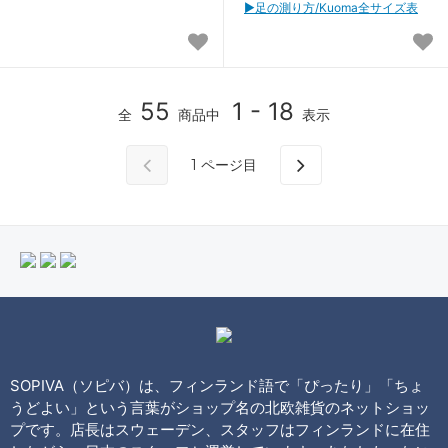
▶︎足の測り方/Kuoma全サイズ表
55
1 - 18
全
商品中
表示
1
ページ目
SOPIVA（ソピバ）は、フィンランド語で「ぴったり」「ちょ
うどよい」という言葉がショップ名の北欧雑貨のネットショッ
プです。店長はスウェーデン、スタッフはフィンランドに在住