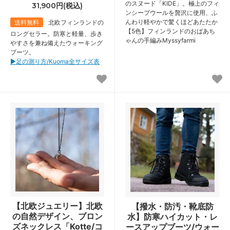
のスヌード「KIDE」。極上のフィ
31,900円(税込)
ンシープウールを贅沢に使用、ふ
んわり軽やかで驚くほどあたたか
送料無料
北欧フィンランドの
【5色】フィンランドのおばあち
ロングセラー。防寒と軽量、歩き
ゃんの手編みMyssyfarmi
やすさを兼ね備えたウォーキング
ブーツ。
▶︎足の測り方/Kuoma全サイズ表
【北欧ジュエリー】北欧
【撥水・防汚・靴底防
の自然デザイン、ブロン
水】防寒ハイカット・レ
ズネックレス「Kotte/コ
ースアップブーツ/ウォー