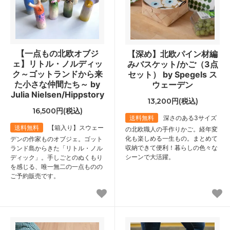
【一点もの北欧オブジ
【深め】北欧パイン材編
ェ】リトル・ノルディッ
みバスケット/かご（3点
ク～ゴットランドから来
セット） by Spegels ス
た小さな仲間たち～ by
ウェーデン
Julia Nielsen/Hippstory
13,200円(税込)
16,500円(税込)
送料無料
深さのある3サイズ
送料無料
【箱入り】スウェー
の北欧職人の手作りかご。経年変
化も楽しめる一生もの。まとめて
デンの作家ものオブジェ。ゴット
収納できて便利！暮らしの色々な
ランド島からきた「リトル・ノル
シーンで大活躍。
ディック」。手しごとのぬくもり
を感じる、唯一無二の一点ものの
ご予約販売です。