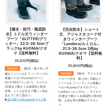
【撥水・防汚・靴底防
【完全防水】ショート
水】ミドル丈ウィンター
丈、アジャスタコード付
ブーツ「GLITTER/グリ
きウィンターブーツ
ッター」22.5-26.5cmブ
「Lumiloru/ルミロル」
ラックby KUOMA/クオ
21.5-26.5cm 2色by
マ【送料無料】
KUOMA/クオマ【送料無
料】
35,200円(税込)
30,800円(税込)
送料無料
【防水・取り外し可
送料無料
【防水・アジャスタ
能なインソール】フィンランドの
老舗メーカーKuomaのブーツ、
ーコード付き・取り外し可能なイ
GLITTER(グリッター)。マイナス
ンソール】フィンランドの老舗メ
30度まで耐えうる保温性と防水
ーカーKuoma/クオマのブーツ、
仕様。ふくらはぎまで優しく包み
Lumiloru（ルミロル）。マイナス
込んでくれて温かい。
30度まで耐えうる保温性と防水仕
▶︎足の測り方/Kuoma全サイズ表
様。上品な革の装飾がアクセン
ト。