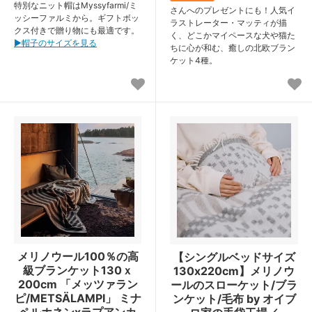
特別なニット帽はMyssyfarmi/ミ
さんへのプレゼントにも！人気イ
ッシーファルミから。ギフトボッ
ラストレーター・マッティが描
クス付きで贈り物にも最適です。
く、どこかマイペースな犬や猫た
▶︎帽子のサイズを見る
ちに心が和む、癒しの北欧ブラン
ケット4種。
メリノウール100％の高
【シングルベッドサイズ
級ブランケット130ｘ
130x220cm】メリノウ
200cm 「メッツァラン
ールのスローケット/ブラ
ピ/METSÄLAMPI」 ミナ
ンケット/毛布 by オイブ
ペルホネンxラプアンカ