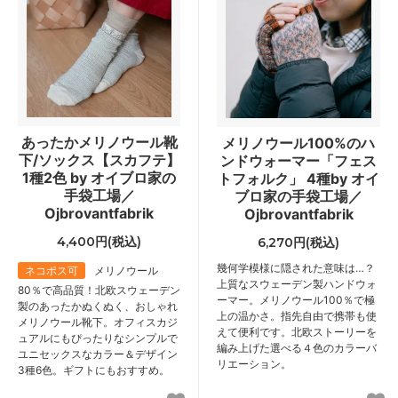
あったかメリノウール靴
メリノウール100%のハ
下/ソックス【スカフテ】
ンドウォーマー「フェス
1種2色 by オイブロ家の
トフォルク」 4種by オイ
手袋工場／
ブロ家の手袋工場／
Ojbrovantfabrik
Ojbrovantfabrik
4,400円(税込)
6,270円(税込)
幾何学模様に隠された意味は…？
ネコポス可
メリノウール
上質なスウェーデン製ハンドウォ
80％で高品質！北欧スウェーデン
ーマー。メリノウール100％で極
製のあったかぬくぬく、おしゃれ
上の温かさ。指先自由で携帯も使
メリノウール靴下。オフィスカジ
えて便利です。北欧ストーリーを
ュアルにもぴったりなシンプルで
編み上げた選べる４色のカラーバ
ユニセックスなカラー＆デザイン
リエーション。
3種6色。ギフトにもおすすめ。