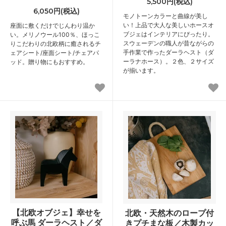
5,500円(税込)
6,050円(税込)
モノトーンカラーと曲線が美し
い！上品で大人な美しいホースオ
座面に敷くだけでじんわり温か
ブジェはインテリアにぴったり。
い。メリノウール100％、ほっこ
スウェーデンの職人が昔ながらの
りこだわりの北欧柄に癒されるチ
手作業で作ったダーラヘスト（ダ
ェアシート/座面シート/チェアパ
ーラナホース）。２色、２サイズ
ッド。贈り物にもおすすめ。
が揃います。
【北欧オブジェ】幸せを
北欧・天然木のロープ付
呼ぶ馬 ダーラヘスト／ダ
きプチまな板／木製カッ