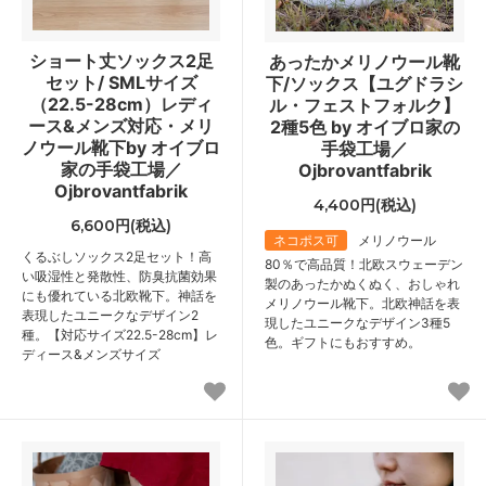
ショート丈ソックス2足
あったかメリノウール靴
セット/ SMLサイズ
下/ソックス【ユグドラシ
（22.5-28cm）レディ
ル・フェストフォルク】
ース&メンズ対応・メリ
2種5色 by オイブロ家の
ノウール靴下by オイブロ
手袋工場／
家の手袋工場／
Ojbrovantfabrik
Ojbrovantfabrik
4,400円(税込)
6,600円(税込)
ネコポス可
メリノウール
くるぶしソックス2足セット！高
80％で高品質！北欧スウェーデン
い吸湿性と発散性、防臭抗菌効果
製のあったかぬくぬく、おしゃれ
にも優れている北欧靴下。神話を
メリノウール靴下。北欧神話を表
表現したユニークなデザイン2
現したユニークなデザイン3種5
種。【対応サイズ22.5-28cm】レ
色。ギフトにもおすすめ。
ディース&メンズサイズ