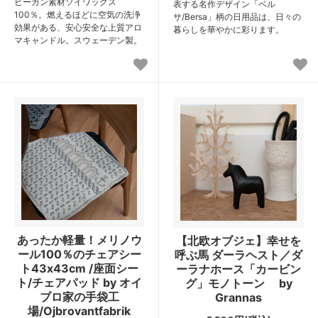
ビーガン素材ソイワックス
表する名作デザイン「ベル
100％。燃えるほどに空気の洗浄
サ/Bersa」柄の日用品は、日々の
効果がある、安心安全な上質アロ
暮らしを華やかに彩ります。
マキャンドル。スウェーデン製。
あったか軽量！メリノウ
【北欧オブジェ】幸せを
ール100％のチェアシー
呼ぶ馬 ダーラヘスト／ダ
ト43x43cm /座面シー
ーラナホース「カービン
ト/チェアパッド by オイ
グ」モノトーン by
ブロ家の手袋工
Grannas
場/Ojbrovantfabrik