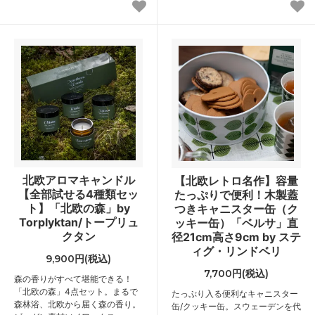
北欧アロマキャンドル
【北欧レトロ名作】容量
【全部試せる4種類セッ
たっぷりで便利！木製蓋
ト】「北欧の森」by
つきキャニスター缶（ク
Torplyktan/トープリュ
ッキー缶）「ベルサ」直
クタン
径21cm高さ9cm by ステ
ィグ・リンドベリ
9,900円(税込)
7,700円(税込)
森の香りがすべて堪能できる！
「北欧の森」4点セット。まるで
たっぷり入る便利なキャニスター
森林浴、北欧から届く森の香り。
缶/クッキー缶。スウェーデンを代