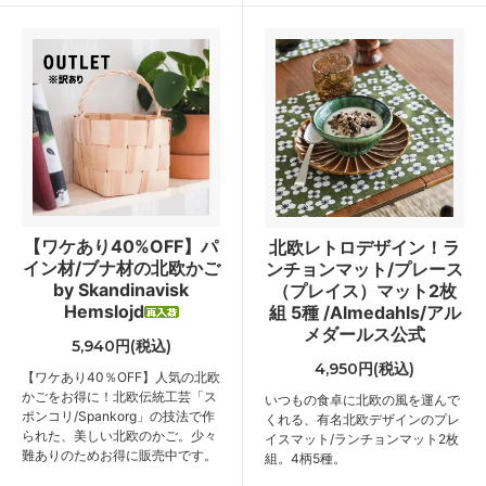
【ワケあり40%OFF】パ
北欧レトロデザイン！ラ
イン材/ブナ材の北欧かご
ンチョンマット/プレース
by Skandinavisk
（プレイス）マット2枚
Hemslojd
組 5種 /Almedahls/アル
メダールス公式
5,940円(税込)
4,950円(税込)
【ワケあり40％OFF】人気の北欧
かごをお得に！北欧伝統工芸「ス
いつもの食卓に北欧の風を運んで
ポンコリ/Spankorg」の技法で作
くれる、有名北欧デザインのプレ
られた、美しい北欧のかご。少々
イスマット/ランチョンマット2枚
難ありのためお得に販売中です。
組。4柄5種。