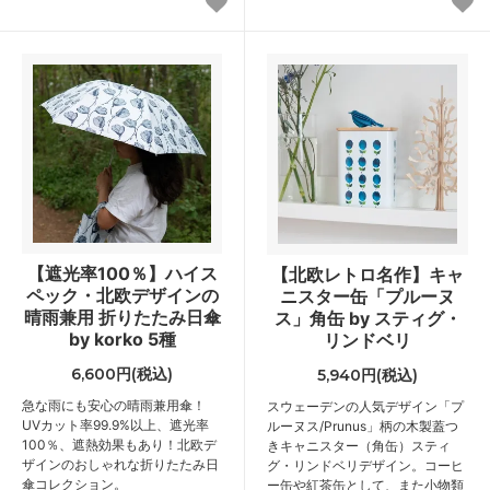
【遮光率100％】ハイス
【北欧レトロ名作】キャ
ペック・北欧デザインの
ニスター缶「プルーヌ
晴雨兼用 折りたたみ日傘
ス」角缶 by スティグ・
by korko 5種
リンドベリ
6,600円(税込)
5,940円(税込)
急な雨にも安心の晴雨兼用傘！
スウェーデンの人気デザイン「プ
UVカット率99.9%以上、遮光率
ルーヌス/Prunus」柄の木製蓋つ
100％、遮熱効果もあり！北欧デ
きキャニスター（角缶）スティ
ザインのおしゃれな折りたたみ日
グ・リンドベリデザイン。コーヒ
傘コレクション。
ー缶や紅茶缶として、また小物類