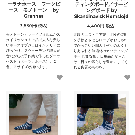
ーラナホース「ワークピ
ティングボード／サービ
ース」モノトーン by
ングボード by
Grannas
Skandinavisk Hemslojd
3,630円(税込)
4,400円(税込)
モノトーンカラーとフォルムがス
北欧のエストニア製、北欧の港町
タイリッシュ！上品で大人な美し
を彷彿とさせるロープがおしゃれ
いホースオブジェはインテリアに
でかっこいい職人手作りのぬくも
ぴったり。スウェーデンの職人が
りあふれる無垢材のカッティング
昔ながらの手作業で作ったダーラ
ボード/まな板。日用品だからこ
ヘスト（ダーラナホース）。２
そ、日々の暮らしを豊かにしてく
色、２サイズが揃います。
れる良質のものを。