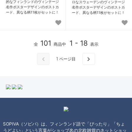
的なフィンランドのヴィンテージ
ロなスウェーデンのヴィンテージ
名作ポスターデザインのポストカ
名作ポスターデザインのポストカ
ード、異なる柄11枚がセットに！
ード、異なる柄11枚がセットに！
101
1 - 18
全
商品中
表示
1
ページ目
SOPIVA（ソピバ）は、フィンランド語で「ぴったり」「ちょ
うどよい」という言葉がショップ名の北欧雑貨のネットショッ