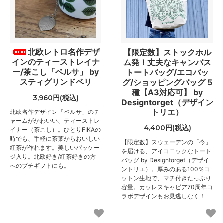
北欧レトロ名作デザ
【限定数】ストックホル
インのティーストレイナ
ム発！丈夫なキャンバス
ー/茶こし「ベルサ」 by
トートバッグ/エコバッ
スティグリンドベリ
グ/ショッピングバッグ 5
種【A3対応可】 by
3,960円(税込)
Designtorget（デザイン
トリエ）
北欧名作デザイン「ベルサ」のチ
ャームがかわいい、ティーストレ
4,400円(税込)
イナー（茶こし）。ひとりFIKAの
時でも、手軽に茶葉からおいしい
【限定数】スウェーデンの「今」
紅茶が作れます。美しいパッケー
を届ける、アイコニックなトート
ジ入り。北欧好き/紅茶好きの方
バッグ by Designtorget（デザイ
へのプチギフトにも。
ントリエ）。厚みのある100％コ
ットン生地で、マチ付きたっぷり
容量。カッレスキャビア70周年コ
ラボデザインもお見逃しなく！