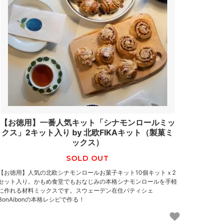
【お徳用】一番人気キット「シナモンロールミッ
クス」2キット入り by 北欧FIKAキット（製菓ミ
ックス）
SOLD OUT
【お徳用】人気の北欧シナモンロールお菓子キット10個キットｘ2
セット入り。かもめ食堂でもおなじみの本格シナモンロールを手軽
に作れる材料ミックスです。スウェーデン在住パティシェ
BonAibonの本格レシピで作る！