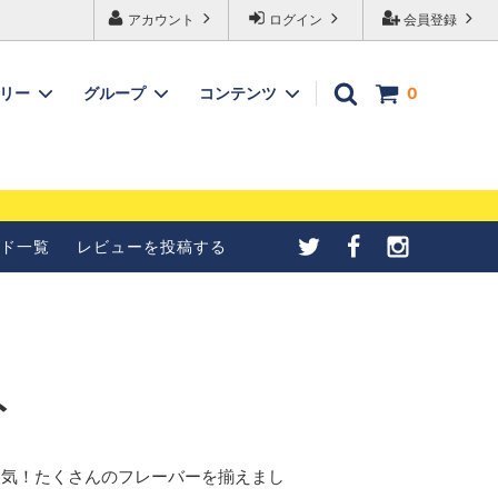
アカウント
ログイン
会員登録
ゴリー
グループ
コンテンツ
0
メールが受信できない
【4種紹介】北欧シナモンロ
合の設定について
ールの成形方法を写真で紹介
ド一覧
レビューを投稿する
ト
人気！たくさんのフレーバーを揃えまし