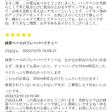
まさこ様、この度はありがとうございました。パッケージが北欧
らしくて手に取るたびに気分が上がるデザインですよね。そし
て、お味も北欧と言えばシナモン！ということで、シナモン強め
のアップルアーモンドティー、お気に入りいただけて嬉しいで
す。確かにミルクで煮だしてチャイにしても、おいしそうです
ね。すてきなご感想、おすすめをありがとうございました。
緑茶ベースのフレーバードティー
のほほん
2022/12/15 14:09:27
緑茶ベースのフレーバードティーは、なかなか好みのものに出会
えず、出会えても高かったり、ティーバッグが150ml対応だった
りとたっぷり飲めなかったりします。
こちらのお茶は、300ml対応なのでたっぷりいただけます！
推奨されていないかもしれないですが、二番煎じも十分おいしか
ったです。
2022/12/19 23:10:49
のほほん様、この度はありがとうございます。北欧ならではの緑
茶ベースのフレイバーティーで珍しいし美味しいですよね！仰る
通りたっぷり飲めるのも嬉しいポイントです。お気に入りいただ
け嬉しいです！ありがとうございました。