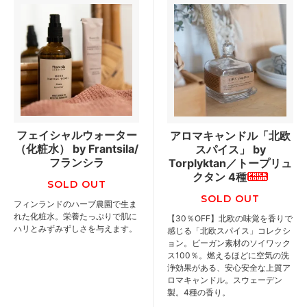
フェイシャルウォーター
アロマキャンドル「北欧
（化粧水） by Frantsila/
スパイス」 by
フランシラ
Torplyktan／トープリュ
クタン 4種
SOLD OUT
SOLD OUT
フィンランドのハーブ農園で生ま
れた化粧水。栄養たっぷりで肌に
【30％OFF】北欧の味覚を香りで
ハリとみずみずしさを与えます。
感じる「北欧スパイス」コレクシ
ョン。ビーガン素材のソイワック
ス100％。燃えるほどに空気の洗
浄効果がある、安心安全な上質ア
ロマキャンドル。スウェーデン
製。4種の香り。