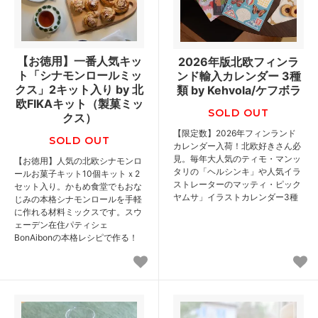
【お徳用】一番人気キッ
2026年版北欧フィンラ
ト「シナモンロールミッ
ンド輸入カレンダー 3種
クス」2キット入り by 北
類 by Kehvola/ケフボラ
欧FIKAキット（製菓ミッ
SOLD OUT
クス）
【限定数】2026年フィンランド
SOLD OUT
カレンダー入荷！北欧好きさん必
見。毎年大人気のティモ・マンッ
【お徳用】人気の北欧シナモンロ
タリの「ヘルシンキ」や人気イラ
ールお菓子キット10個キットｘ2
ストレーターのマッティ・ピック
セット入り。かもめ食堂でもおな
ヤムサ」イラストカレンダー3種
じみの本格シナモンロールを手軽
に作れる材料ミックスです。スウ
ェーデン在住パティシェ
BonAibonの本格レシピで作る！