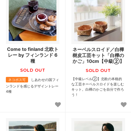
Come to finland 北欧ト
ネーベルスロイド／白樺
レー by フィンランド 6
樹皮工芸キット「白樺の
種
かご」10cm【中級②】
SOLD OUT
SOLD OUT
【中級レベル②】北欧の本格的
ネコポス可
しあわせの国フィ
な工芸ネーベルスロイドを楽しむ
ンランドを感じるデザイントレー
キット。白樺のかごを自分で作ろ
4種
う！