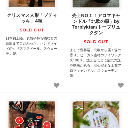
クリスマス人形「ブティ
売上NO１！アロマキャ
ッキ」4種
ンドル「北欧の森」by
Torplyktan/トープリュ
SOLD OUT
クタン
日本初上陸。表情や持ち物などの
SOLD OUT
細部までこだわった、ハンドメイ
ドのクリスマスドール。スウェー
まるで森林浴、北欧から届く森の
デン製。
香り。ビーガン素材のソイワック
ス100％。燃えるほどに空気の洗
浄効果がある、安心安全な上質ア
ロマキャンドル。スウェーデン
製。