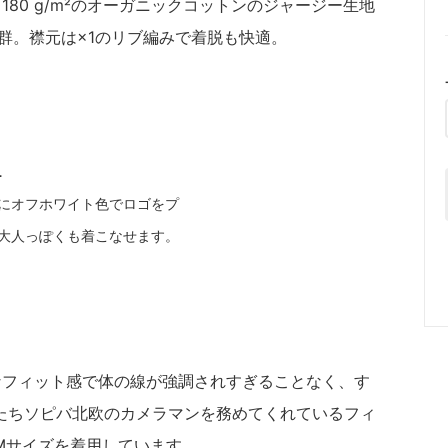
80 g/m²のオーガニックコットンのジャージー生地
抜群。襟元は×1のリブ編みで着脱も快適。
L
にオフホワイト色でロゴをプ
大人っぽくも着こなせます。
なフィット感で体の線が強調されすぎることなく、す
たちソピバ北欧のカメラマンを務めてくれているフィ
、Mサイズを着用しています。