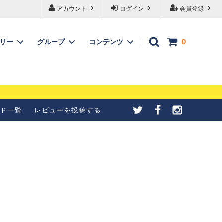
アカウント
ログイン
会員登録
ゴリー
グループ
コンテンツ
0
メールが受信できない
【4種紹介】北欧シナモンロ
合の設定について
ールの成形方法を写真で紹介
ド一覧
レビューを投稿する