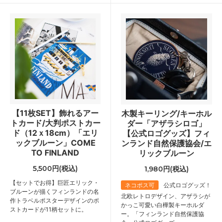
【11枚SET】飾れるアー
木製キーリング/キーホル
トカード/大判ポストカー
ダー「アザラシロゴ」
ド（12ｘ18cm）「エリ
【公式ロゴグッズ】フィ
ックブルーン」COME
ンランド自然保護協会/エ
TO FINLAND
リックブルーン
5,500円(税込)
1,980円(税込)
【セットでお得】巨匠エリック・
ネコポス可
公式ロゴグッズ！
ブルーンが描くフィンランドの名
北欧レトロデザイン、アザラシが
作トラベルポスターデザインのポ
かっこ可愛い白樺製キーホルダ
ストカードが11柄セットに。
ー。「フィンランド自然保護協