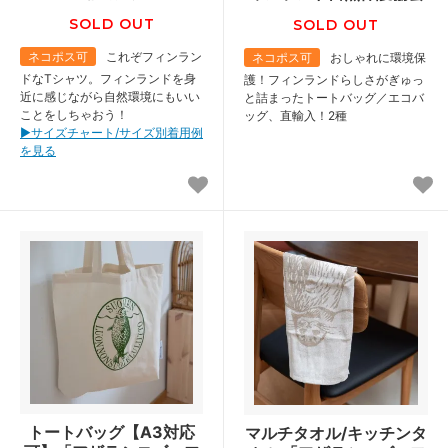
SOLD OUT
SOLD OUT
ネコポス可
これぞフィンラン
ネコポス可
おしゃれに環境保
ドなTシャツ。フィンランドを身
護！フィンランドらしさがぎゅっ
近に感じながら自然環境にもいい
と詰まったトートバッグ／エコバ
ことをしちゃおう！
ッグ、直輸入！2種
▶︎サイズチャート/サイズ別着用例
を見る
トートバッグ【A3対応
マルチタオル/キッチンタ