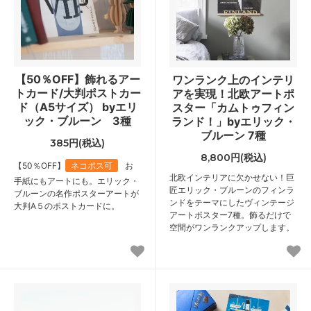
【50％OFF】飾れるアー
ワンランク上のインテリ
トカード/大判ポストカー
アを実現！北欧アートポ
ド（A5サイズ） byエリ
スター「カムトゥフィン
ック・ブルーン 3種
ランド！」byエリック・
ブルーン 7種
385円(税込)
8,800円(税込)
【50％OFF】
ネコポス可
お
北欧インテリアに欠かせない！巨
手紙にもアートにも。エリック・
匠エリック・ブルーンのフィンラ
ブルーンの名作ポスターアートが
ンドをテーマにしたヴィンテージ
大判A５のポストカードに。
アートポスター7種。飾るだけで
空間がワンランクアップします。