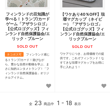
フィンランドの豆知識が
【ワケあり40％OFF】琺
学べる！トランプ/カード
瑯マグカップ（ネイビ
ゲーム「アザラシロゴ」
ー）「アザラシロゴ」
【公式ロゴグッズ】フィ
【公式ロゴグッズ】フィ
ンランド自然保護協会/エ
ンランド自然保護協会/エ
リック・ブルーン
リックブルーン
SOLD OUT
SOLD OUT
ワケアリにつき、お得価格での提
ネコポス可
フィンランド感じ
供です。これぞフィンランド！な
るトランプ/カード！遊びなが
すてきな琺瑯マグカップをお得に
ら、豊かな自然や動物を学ぶ、ま
手に入れよう！
さに知的エンタメトランプ！「フ
ィンランド自然保護協会」オリジ
ナルアイテム。
23
1 - 18
全
商品中
表示