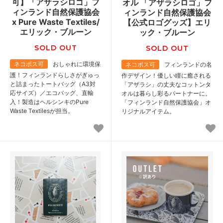
可】「アザラシロゴ」フ
オル 「アザラシロゴ」フ
ィンランド自然保護協会
ィンランド自然保護協会
x Pure Waste Textiles/
【公式ロゴグッズ】エリ
エリック・ブルーン
ック・ブルーン
SOLD OUT
SOLD OUT
ネコポス可
おしゃれに環境保
ネコポス可
フィンランドの名
護！フィンランドらしさがぎゅっ
作デザイン！優しい瞳に癒される
と詰まったトートバッグ（A3対
「アザラシ」の丈夫なコットンタ
応サイズ）／エコバッグ、直輸
オルは暮らし彩るパートナーに。
入！製造はヘルシンキのPure
「フィンランド自然保護協会」オ
Waste Textilesが担当。
リジナルアイテム。