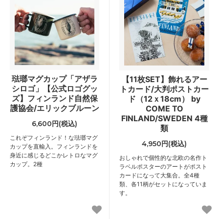
琺瑯マグカップ「アザラ
【11枚SET】飾れるアー
シロゴ」【公式ロゴグッ
トカード/大判ポストカー
ズ】フィンランド自然保
ド（12ｘ18cm） by
護協会/エリックブルーン
COME TO
FINLAND/SWEDEN 4種
6,600円(税込)
類
これぞフィンランド！な琺瑯マグ
4,950円(税込)
カップを直輸入。フィンランドを
身近に感じるどこかレトロなマグ
おしゃれで個性的な北欧の名作ト
カップ。2種
ラベルポスターのアートがポスト
カードになって大集合。全4種
類、各11柄がセットになっていま
す。