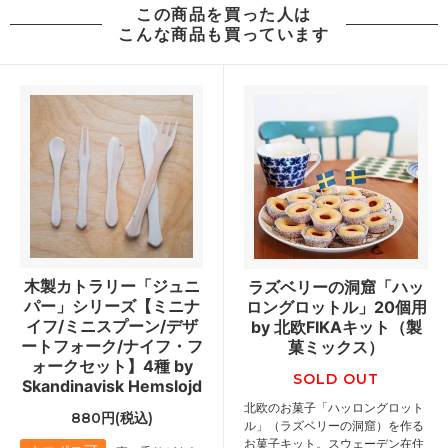
この商品を買った人は
こんな商品も買っています
木製カトラリー「ジュニ
ラズベリーの洞窟「ハッ
パー」シリーズ【ミニナ
ロングロットル」20個用
イフ/ミニスプーン/デザ
by 北欧FIKAキット（製
ートフォーク/ナイフ・フ
菓ミックス）
ォークセット】4種 by
SOLD OUT
Skandinavisk Hemslojd
北欧のお菓子「ハッロングロット
880円(税込)
ル」（ラズベリーの洞窟）を作る
お菓子キット。スウェーデン在住