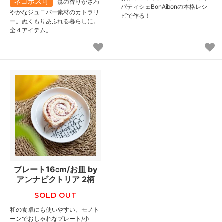
ネコポス可
森の香りがさわ
パティシェBonAibonの本格レシ
やかなジュニパー素材のカトラリ
ピで作る！
ー。ぬくもりあふれる暮らしに。
全４アイテム。
プレート16cm/お皿 by
アンナビクトリア 2柄
SOLD OUT
和の食卓にも使いやすい、モノト
ーンでおしゃれなプレート/小