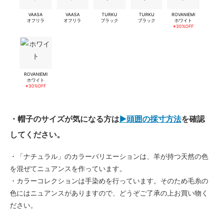
VAASA
VAASA
TURKU
TURKU
ROVANIEMI
オフリラ
オフリラ
ブラック
ブラック
ホワイト
※30%OFF
ROVANIEMI
ホワイト
※30%OFF
・帽子のサイズが気になる方は
▶︎頭囲の採寸方法
を確認
してください。
・「ナチュラル」のカラーバリエーションは、羊が持つ天然の色
を混ぜてニュアンスを作っています。
・カラーコレクションは手染めを行っています。そのため毛糸の
色にはニュアンスがありますので、どうぞご了承の上お買い物く
ださい。