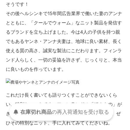
そうです！
その後ヘルシンキで15年間広告業界で働いた妻のアンナ
とともに、「クールでウォーム」なニット製品を発信す
るブランドを立ち上げました。今は4人の子供を持つ親
でもあるヤンネ・アンナ夫妻は、地球に良い素材、長く
使える質の高さ、誠実な製法にこだわります。フィンラ
ンド人らしく、一切の妥協を許さず、じっくりと、本当
に良いものを作っています。
これだけ長く書いても語りつくすことができないくら
い、特別なニットです。フィンランドの「ほんもの」が
在庫切れ商品
の
再入荷
通知を
受け取る
ぎゅっとつまった、ミッシーファルミ Myssyfarmi。ぜ
ひその特別なニット、手に入れてみてくださいね。