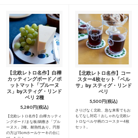
【北欧レトロ名作】白樺
【北欧レトロ名作】コー
カッティングボード／ポ
スター4枚セット「ベル
ットマット「プルーヌ
サ」by スティグ・リンド
ス」byスティグ・リンド
ベリ
ベリ 2種
5,500円(税込)
5,280円(税込)
さりげなく北欧、急な来客でもお
もてなし対応！おしゃれな北欧レ
【北欧レトロ名作】白樺カッティ
トロなベルサ柄のコースター4枚
ングボード/まな板/鍋敷き「プル
セット。
ーヌス」2種。耐熱性あり。円形
の方は15cmホールケーキの台に