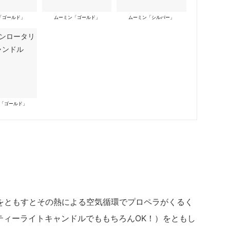
「ゴールド」
ムーミン「ゴールド」
ムーミン「シルバー」
「ゴールド」
をともすとその熱による空気循環でプロペラがくるく
ティーライトキャンドルでももちろんOK！）をともし