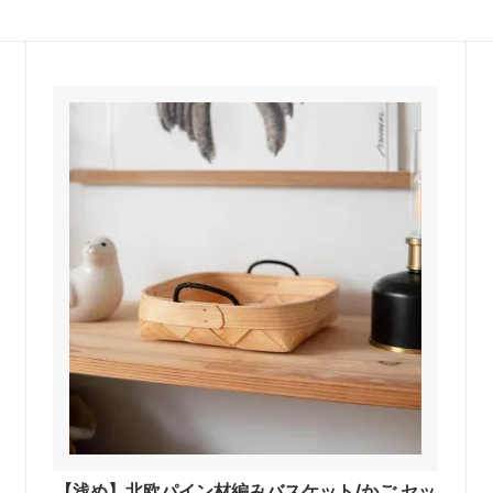
【浅め】北欧パイン材編みバスケット/かご セッ