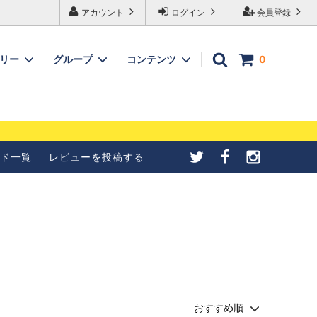
アカウント
ログイン
会員登録
ゴリー
グループ
コンテンツ
0
メールが受信できない
【4種紹介】北欧シナモンロ
合の設定について
ールの成形方法を写真で紹介
ド一覧
レビューを投稿する