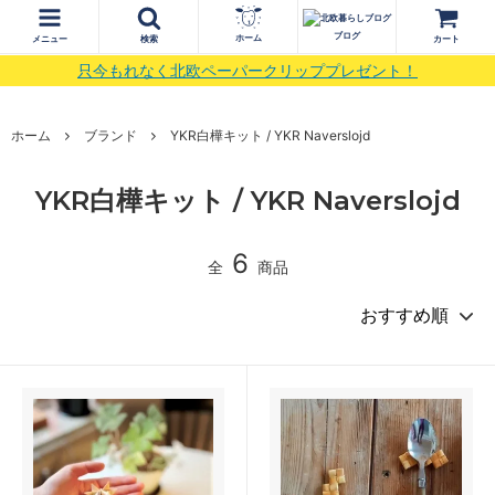
ブログ
ホーム
メニュー
検索
カート
只今もれなく北欧ペーパークリッププレゼント！
ホーム
ブランド
YKR白樺キット / YKR Naverslojd
YKR白樺キット / YKR Naverslojd
6
全
商品