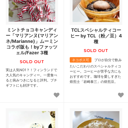
ミントチョコキャンディ
TCLスペシャルティコー
ー「マリアンヌ(マリアン
ヒー by TCL（粉／豆）4
ネ/Marianne)」ムーミン
種
コラボ版も！byファッツ
SOLD OUT
ェル/Fazer 3種
ネコポス可
プロが自分で飲み
SOLD OUT
たいこだわりのスペシャルティコ
実は人気NO1？！フィンランドで
ーヒー。コーヒーが苦手な方にも
大人気のキャンディー。一度食べ
おすすめです。珈琲を愛しすぎた
ると病みつきになると評判。プチ
焙煎士「岩崎泰三」の焙煎豆。
ギフトにも好評です。