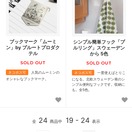
ブックマーク「ムーミ
シンプル簡単フック「プ
ン」by プルートプロダク
ルリング」スウェーデン
テル
から 5色
SOLD OUT
SOLD OUT
ネコポス可
人気のムーミンの
ネコポス可
一度使えばとりこ
オシャレなブックマーク。
になる。北欧スウェーデン発のシ
ンプル便利なフックです。収納に
も。全5色。
24
19 - 24
全
商品中
表示