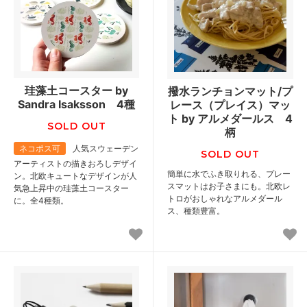
珪藻土コースター by
撥水ランチョンマット/プ
Sandra Isaksson 4種
レース（プレイス）マッ
ト by アルメダールス 4
SOLD OUT
柄
ネコポス可
人気スウェーデン
SOLD OUT
アーティストの描きおろしデザイ
簡単に水でふき取りれる、プレー
ン。北欧キュートなデザインが人
スマットはお子さまにも。北欧レ
気急上昇中の珪藻土コースター
トロがおしゃれなアルメダール
に。全4種類。
ス、種類豊富。