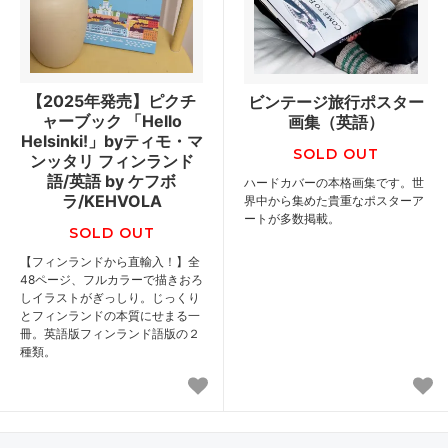
【2025年発売】ピクチ
ビンテージ旅行ポスター
ャーブック 「Hello
画集（英語）
Helsinki!」byティモ・マ
SOLD OUT
ンッタリ フィンランド
語/英語 by ケフボ
ハードカバーの本格画集です。世
ラ/KEHVOLA
界中から集めた貴重なポスターア
ートが多数掲載。
SOLD OUT
【フィンランドから直輸入！】全
48ページ、フルカラーで描きおろ
しイラストがぎっしり。じっくり
とフィンランドの本質にせまる一
冊。英語版フィンランド語版の２
種類。