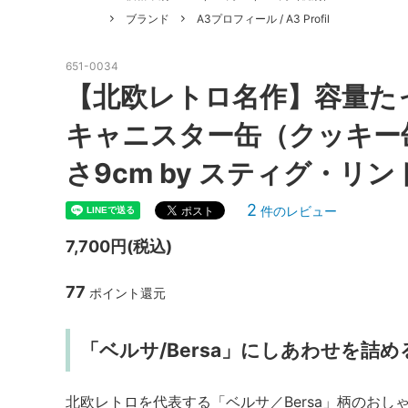
ブランド
A3プロフィール / A3 Profil
651-0034
【北欧レトロ名作】容量た
キャニスター缶（クッキー缶
さ9cm by スティグ・リ
2
件のレビュー
7,700円(税込)
77
ポイント還元
「ベルサ/Bersa」にしあわせを詰
北欧レトロを代表する「ベルサ／Bersa」柄のおし