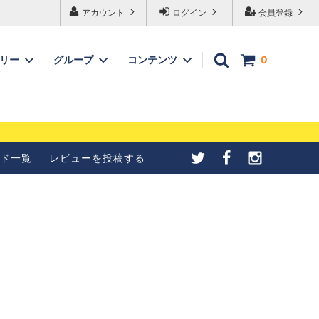
アカウント
ログイン
会員登録
ゴリー
グループ
コンテンツ
0
メールが受信できない
【4種紹介】北欧シナモンロ
合の設定について
ールの成形方法を写真で紹介
ド一覧
レビューを投稿する