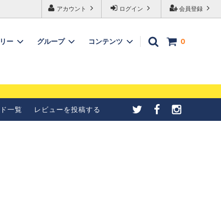
アカウント
ログイン
会員登録
ゴリー
グループ
コンテンツ
0
メールが受信できない
【4種紹介】北欧シナモンロ
合の設定について
ールの成形方法を写真で紹介
ド一覧
レビューを投稿する