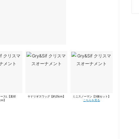
ースL【直径
ヤドリギスワッグ【約25cm】
ミニスノーマン【3個セット】
5cm】
こちらを見る