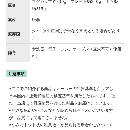
マグカップ約260g プレート約340g ボウル
重さ
約315g
素材
磁器
タイ（※生産国は予告なく変更となる場合があり
原産国
ます）
食洗器、電子レンジ、オーブン（直火不可）使用
備考
可。
注意事項
※ここでご紹介する商品はメーカーの品質基準をクリアし、
日本国内の正規代理店の検査基準を満たしたものです。 ま
た、当店にて再度検品を行った商品をお届けしています。
※小さな黒点やへこみなどが認められるものがございます
が、品質には問題ございません。
※小さなドット状の釉薬抜けが見られる場合がございます