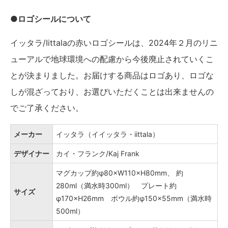
●ロゴシールについて
イッタラ/Iittalaの赤いロゴシールは、2024年２月のリニ
ューアルで地球環境への配慮から今後廃止されていくこ
とが決まりました。お届けする商品はロゴあり、ロゴな
しが混ざっており、お選びいただくことは出来ませんの
でご了承ください。
メーカー
イッタラ（イイッタラ・iittala）
デザイナー
カイ・フランク/Kaj Frank
マグカップ約φ80×W110×H80mm、 約
280ml（満水時300ml） プレート約
サイズ
φ170×H26mm ボウル約φ150×55mm（満水時
500ml）