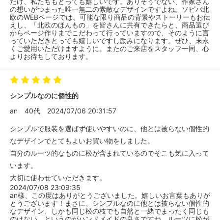
だけ、私たちもとっても嬉しいです。ありそうでない、作家さん
の想いがつまった唯一無二の素敵なデザインですよね。ソピバ北
欧のWEBページでは、可能な限り商品の背景やストーリーもお伝
えし、「北欧のほんもの」を皆さんに共有できたらと、商品選び
からページ作りまでこだわって行っていますので、そのように言
っていただきとっても嬉しいですし励みになります。ぜひ、末永
くご愛用いただけますように。またのご来店をスタッフ一同、心
よりお待ちしております。
シンプルなのに個性的
an
40代
2024/07/06 20:31:57
シンプルで服装を選ばず使いやすいのに、他とは被らない個性的
なデザインでとてもよいお買い物をしました。
自分のルーツ的なものに松が含まれているのでそこも気に入って
います。
大切に使わせていただきます。
2024/07/08 23:09:35
an様、この度はありがとうございました。嬉しいお言葉もありが
とうございます！まさに、シンプルなのに他とは被らない個性的
なデザイン、しかも同じ松の枝でも自然と一緒でまったく同じも
のはない、というのがハンドメイドの良さですね。ルーツに松が