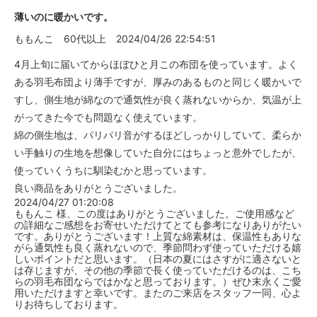
薄いのに暖かいです。
ももんこ
60代以上
2024/04/26 22:54:51
4月上旬に届いてからほぼひと月この布団を使っています。よく
ある羽毛布団より薄手ですが、厚みのあるものと同じく暖かいで
すし、側生地が綿なので通気性が良く蒸れないからか、気温が上
がってきた今でも問題なく使えています。
綿の側生地は、パリパリ音がするほどしっかりしていて、柔らか
い手触りの生地を想像していた自分にはちょっと意外でしたが、
使っていくうちに馴染むかと思っています。
良い商品をありがとうございました。
2024/04/27 01:20:08
ももんこ 様、この度はありがとうございました。ご使用感など
の詳細なご感想をお寄せいただけてとても参考になりありがたい
です。ありがとうございます！上質な綿素材は、保温性もありな
がら通気性も良く蒸れないので、季節問わず使っていただける嬉
しいポイントだと思います。（日本の夏にはさすがに適さないと
は存じますが、その他の季節で長く使っていただけるのは、こち
らの羽毛布団ならではかなと思っております。）ぜひ末永くご愛
用いただけますと幸いです。またのご来店をスタッフ一同、心よ
りお待ちしております。