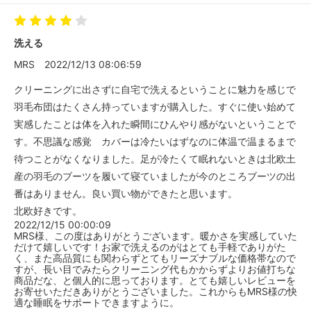
洗える
MRS
2022/12/13 08:06:59
クリーニングに出さずに自宅で洗えるということに魅力を感じで
羽毛布団はたくさん持っていますが購入した。すぐに使い始めて
実感したことは体を入れた瞬間にひんやり感がないということで
す。不思議な感覚 カバーは冷たいはずなのに体温で温まるまで
待つことがなくなりました。足が冷たくて眠れないときは北欧土
産の羽毛のブーツを履いて寝ていましたが今のところブーツの出
番はありません。良い買い物ができたと思います。
北欧好きです。
2022/12/15 00:00:09
MRS様、この度はありがとうございます。暖かさを実感していた
だけて嬉しいです！お家で洗えるのがはとても手軽でありがた
く、また高品質にも関わらずとてもリーズナブルな価格帯なので
すが、長い目でみたらクリーニング代もかからずよりお値打ちな
商品だな、と個人的に思っております。とても嬉しいレビューを
お寄せいただきありがとうございました。これからもMRS様の快
適な睡眠をサポートできますように。