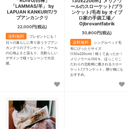
「KOIVU/白樺」
130x220cm】メリノウ
「LAMMAS/羊」 by
ールのスローケット/ブラ
LAPUAN KANKURIT/ラ
ンケット/毛布 by オイブ
プアンカンクリ
ロ家の手袋工場／
Ojbrovantfabrik
22,000円(税込)
30,800円(税込)
送料無料
プレゼントにも！
送料無料
日々の暮らしに寄り添うラプアン
シングルベッド毛
カンクリのブランケット。ウール
布にぴったりサイズ
の心地よさと温もり、北欧らしい
(130x220cm)！軽くてあったか！
デザインで様々なシーンで大活
メリノウール100％、ほっこりこ
躍。
だわりの北欧柄に癒されるスロー
ケット/ブランケット。贈り物にも
おすすめ。