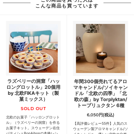
こんな商品も買っています
ラズベリーの洞窟「ハッ
年間300個売れてるアロ
ロングロットル」20個用
マキャンドル/ソイキャン
by 北欧FIKAキット（製
ドル「北欧の四季」「北
菓ミックス）
欧の森」by Torplyktan/
トープリュクタン 6種
SOLD OUT
6,050円(税込)
北欧のお菓子「ハッロングロット
ル」（ラズベリーの洞窟）を作る
【高評価レビュー55件】人気のス
お菓子キット。スウェーデン在住
ウェーデン製アロマキャンドル/ソ
パティシェBonAibonの本格レシ