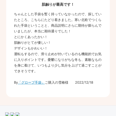
肌触りが最高です！
ちゃんとした手袋を暫く持っていなかったので、探してい
たところ、こちらにたどり着きました。寒い北欧でつくら
れた手袋ということと、商品説明にさらに期待が膨らんで
いましたが、本当に期待通りでした！
とにかくあったかい！
肌触りがとてが優しい！
デザインもかわいい！
運転もするので、滑り止めが付いているのも機能的でお気
に入りポイントです。憂鬱になりがちな冬も、素敵なもの
を身に着けて、いつもより少し気分を上げて過ごすことが
できそうです。
By
「グローブ手袋」
ご購入の雪椿様 2022/12/18