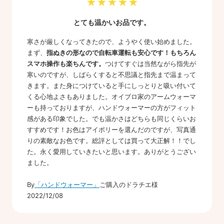
★★★★★
とても温かいお品です。
寒さが厳しくなってきたので、ようやく使い始めました。
まず、
指ぬきの形なので自転車運転も安心です！もちろん
スマホ操作も楽ちんです。
つけてすぐは当然ながら指先が
寒いのですが、しばらくすると不思議と指先まで温まって
きます。また身につけていると手にしっとりと吸い付いて
くる心地よさもありました。オイブロ家のアームウォーマ
ーも持っておりますが、ハンドウォーマーの方がフィット
感がある印象でした。でも温かさはどちらも同じくらいお
すすめです！お色はアイボリーを選んだのですが、写真通
りの素敵なお色です。総評としては買って大正解！！でし
た。永く愛用していきたいと思います。ありがとうござい
ました。
By
「ハンドウォーマー」
ご購入のドラチエ様
2022/12/08