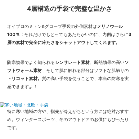
4層構造の手袋で完璧な温かさ
オイブロのミトン&グローブ手袋の外側素材は
メリノウール
100％！
それだけでもとってもあたたかいのに、内側はさらに
3
層の素材で完全に冷たさをシャットアウトしてくれます。
防寒効果でよく知られる
シンサレート素材
、断熱効果の高い
ソ
フトウォーム素材
、そして肌に触れる部分はソフトな肌触りの
トリコット素材。
質の高い手袋を使うことで、本当の防寒を実
感できますよ！
特に寒い地域の方や、指先が冷えがちという方には絶対おすす
め。ウィンタースポーツ、冬のアウトドアのお供にもぴったり
です。