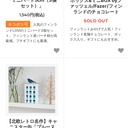
「ミニバード5cm（3個
ボックス&ミニBOX byフ
セット）」
ァッツェル/Fazer/フィン
ランドのチョコレート
1,540円(税込)
SOLD OUT
ネコポス可
人気のフィンラ
フィンランドみやげで人気！フィ
ンドLOVIのミニバード3個セッ
ンランド老舗チョコレート、ボッ
ト。フィンランド産バーチ材が高
クス入り。ギフトにもおすすめ。
級感。プチギフトにも最適。
【北欧レトロ名作】キャ
ニスター缶「プルーヌ