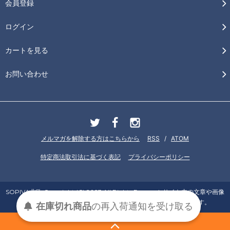
会員登録
ログイン
カートを見る
お問い合わせ
メルマガを解除する方はこちらから
RSS
/
ATOM
特定商法取引法に基づく表記
プライバシーポリシー
SOPIVA北欧 Copyright (C) 2023 All Rights Reserved. サイト内の文章や画像
などの著作権はソピバ北欧に属します。一切の無断転用は禁止です。
在庫切れ商品
の
再入荷
通知を
受け取る