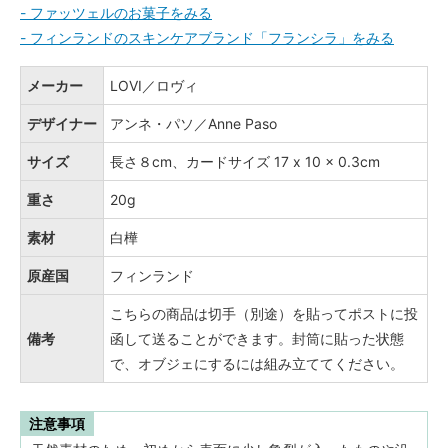
- ファッツェルのお菓子をみる
- フィンランドのスキンケアブランド「フランシラ」をみる
メーカー
LOVI／ロヴィ
デザイナー
アンネ・パソ／Anne Paso
サイズ
長さ８cm、カードサイズ 17 x 10 x 0.3cm
重さ
20g
素材
白樺
原産国
フィンランド
こちらの商品は切手（別途）を貼ってポストに投
備考
函して送ることができます。封筒に貼った状態
で、オブジェにするには組み立ててください。
注意事項