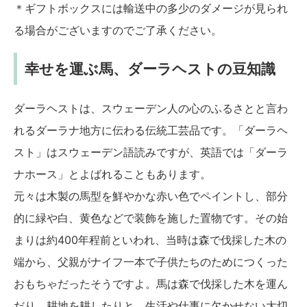
＊ギフトボックスには輸送中の多少のダメージが見られ
る場合がございますのでご了承ください。
幸せを運ぶ馬、ダーラヘストの豆知識
ダーラヘストは、スウェーデン人の心のふるさとと言わ
れるダーラナ地方に伝わる伝統工芸品です。「ダーラヘ
スト」はスウェーデン語読みですが、英語では「ダーラ
ナホース」とよばれることもあります。
元々は木製の馬型を鮮やかな赤い色でペイントし、部分
的に緑や白、黄色などで装飾を施した置物です。その始
まりは約400年程前といわれ、当時は森で伐採した木の
端から、父親がナイフ一本で子供たちのためにつくった
おもちゃだったそうですよ。馬は森で伐採した木を運ん
だり、耕地を耕したりと、生活や仕事に欠かせない大切