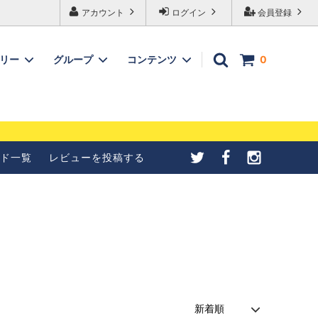
アカウント
ログイン
会員登録
ゴリー
グループ
コンテンツ
0
メールが受信できない
【4種紹介】北欧シナモンロ
合の設定について
ールの成形方法を写真で紹介
ド一覧
レビューを投稿する