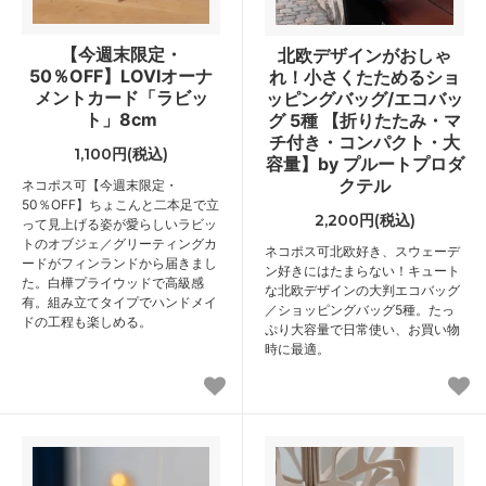
【今週末限定・
北欧デザインがおしゃ
50％OFF】LOVIオーナ
れ！小さくたためるショ
メントカード「ラビッ
ッピングバッグ/エコバッ
ト」8cm
グ 5種 【折りたたみ・マ
チ付き・コンパクト・大
1,100円(税込)
容量】by プルートプロダ
クテル
ネコポス可
【今週末限定・
50％OFF】ちょこんと二本足で立
2,200円(税込)
って見上げる姿が愛らしいラビッ
トのオブジェ／グリーティングカ
ネコポス可
北欧好き、スウェーデ
ードがフィンランドから届きまし
ン好きにはたまらない！キュート
た。白樺プライウッドで高級感
な北欧デザインの大判エコバッグ
有。組み立てタイプでハンドメイ
／ショッピングバッグ5種。たっ
ドの工程も楽しめる。
ぷり大容量で日常使い、お買い物
時に最適。