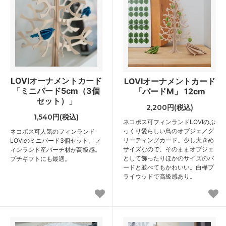
LOVIオーナメントカード
LOVIオーナメントカード
「ミニバード5cm（3個
「バードM」 12cm
セット）」
2,200円(税込)
1,540円(税込)
ネコポス可
フィンランドLOVIのぷ
っくり愛らしい鳥のオブジェ／グ
ネコポス可
人気のフィンランド
リーティングカード。少し大きめ
LOVIのミニバード3個セット。フ
サイズなので、そのままオブジェ
ィンランド産バーチ材が高級感。
として飾ったりほかのサイズのバ
プチギフトにも最適。
ードと並べてもかわいい。白樺プ
ライウッドで高級感あり。