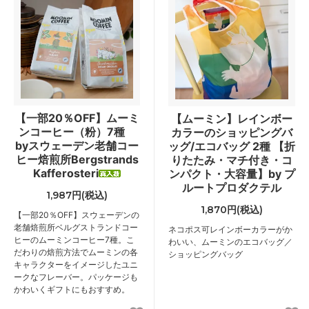
【一部20％OFF】ムーミ
【ムーミン】レインボー
ンコーヒー（粉）7種
カラーのショッピングバ
byスウェーデン老舗コー
ッグ/エコバッグ 2種 【折
ヒー焙煎所Bergstrands
りたたみ・マチ付き・コ
Kafferosteri
ンパクト・大容量】by プ
ルートプロダクテル
1,987円(税込)
1,870円(税込)
【一部20％OFF】スウェーデンの
老舗焙煎所ベルグストランドコー
ネコポス可
レインボーカラーがか
ヒーのムーミンコーヒー7種。こ
わいい、ムーミンのエコバッグ／
だわりの焙煎方法でムーミンの各
ショッピングバッグ
キャラクターをイメージしたユニ
ークなフレーバー。パッケージも
かわいくギフトにもおすすめ。