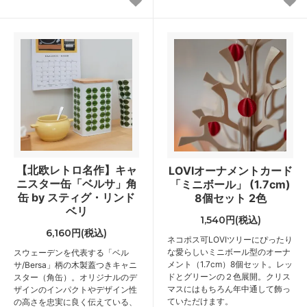
【北欧レトロ名作】キャ
LOVIオーナメントカード
ニスター缶「ベルサ」角
「ミニボール」 (1.7cm)
缶 by スティグ・リンド
8個セット 2色
ベリ
1,540円(税込)
6,160円(税込)
ネコポス可
LOVIツリーにぴったり
な愛らしいミニボール型のオーナ
スウェーデンを代表する「ベル
メント（1.7cm）8個セット。レッ
サ/Bersa」柄の木製蓋つきキャニ
ドとグリーンの２色展開。クリス
スター（角缶）。オリジナルのデ
マスにはもちろん年中通して飾っ
ザインのインパクトやデザイン性
ていただけます。
の高さを忠実に良く伝えている、