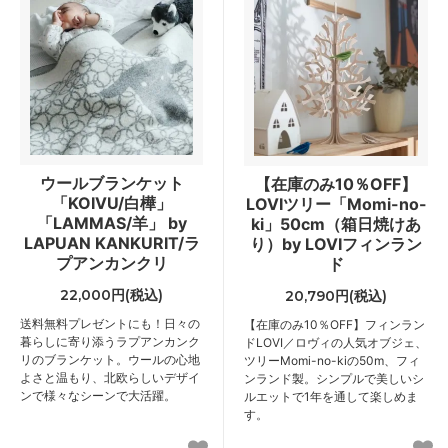
ウールブランケット
【在庫のみ10％OFF】
「KOIVU/白樺」
LOVIツリー「Momi-no-
「LAMMAS/羊」 by
ki」50cm（箱日焼けあ
LAPUAN KANKURIT/ラ
り）by LOVIフィンラン
プアンカンクリ
ド
22,000円(税込)
20,790円(税込)
送料無料
プレゼントにも！日々の
【在庫のみ10％OFF】フィンラン
暮らしに寄り添うラプアンカンク
ドLOVI／ロヴィの人気オブジェ、
リのブランケット。ウールの心地
ツリーMomi-no-kiの50m、フィ
よさと温もり、北欧らしいデザイ
ンランド製。シンプルで美しいシ
ンで様々なシーンで大活躍。
ルエットで1年を通して楽しめま
す。