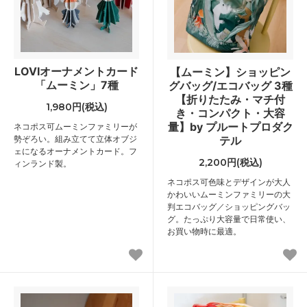
LOVIオーナメントカード
【ムーミン】ショッピン
「ムーミン」7種
グバッグ/エコバッグ 3種
【折りたたみ・マチ付
1,980円(税込)
き・コンパクト・大容
量】by プルートプロダク
ネコポス可
ムーミンファミリーが
勢ぞろい。組み立てて立体オブジ
テル
ェになるオーナメントカード。フ
2,200円(税込)
ィンランド製。
ネコポス可
色味とデザインが大人
かわいいムーミンファミリーの大
判エコバッグ／ショッピングバッ
グ。たっぷり大容量で日常使い、
お買い物時に最適。