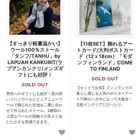
【すっきり軽量温かい】
【11枚SET】飾れるアー
ウール100％ストール
トカード/大判ポストカー
「タンフ/TANHU」by
ド（12ｘ18cm）「モダ
LAPUAN KANKURIT/ラ
ンフィンランド」COME
プアンカンクリ/メンズギ
TO FINLAND
フトにも好評！
SOLD OUT
SOLD OUT
【セットでお得】フィンランドの
暮らし感じる人気のポスターアー
男性へのギフトにも好評！質の高
ト11柄がハガキになって大集合！
いメリノウールとピュアニューウ
北欧インテリアにぴったり。
ールで織られた生地を二重に合わ
せて作られたストール。2種類の
上質なウールの肌触りの良さとあ
たたかさを実感できます。