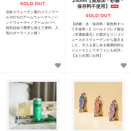
250ml【無添加・砂糖・
SOLD OUT
保存料不使用】
北欧スウェーデン製のメリノウー
SOLD OUT
ル100％のアームウォーマー／ハ
ンドウォーマー／アームカバー。
【砂糖・水・保存料・着色料すべ
指先自由で携帯も使えて便利。人
て不使用！】コールドプレス製法
気のダーラヘスト柄！
（非濃縮還元）の贅沢なリンゴジ
ュースがスウェーデンから届きま
した。大人も楽しめる健康的的な
ジュースとしてギフトにも好評。
【まとめ買いお得】