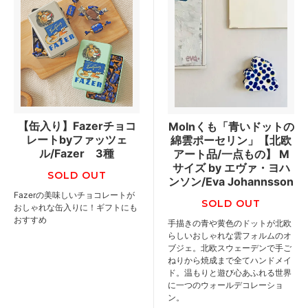
【缶入り】Fazerチョコ
Molnくも「青いドットの
レートbyファッツェ
綿雲ポーセリン」【北欧
ル/Fazer 3種
アート品/一点もの】 M
サイズ by エヴァ・ヨハ
SOLD OUT
ンソン/Eva Johannsson
Fazerの美味しいチョコレートが
SOLD OUT
おしゃれな缶入りに！ギフトにも
おすすめ
手描きの青や黄色のドットが北欧
らしいおしゃれな雲フォルムのオ
ブジェ。北欧スウェーデンで手ご
ねりから焼成まで全てハンドメイ
ド。温もりと遊び心あふれる世界
に一つのウォールデコレーショ
ン。