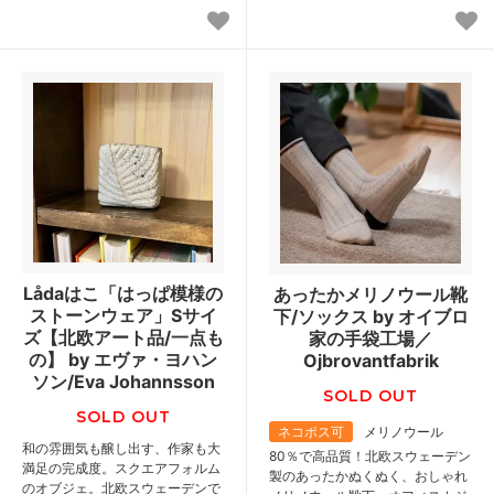
Lådaはこ「はっぱ模様の
あったかメリノウール靴
ストーンウェア」Sサイ
下/ソックス by オイブロ
ズ【北欧アート品/一点も
家の手袋工場／
の】 by エヴァ・ヨハン
Ojbrovantfabrik
ソン/Eva Johannsson
SOLD OUT
SOLD OUT
ネコポス可
メリノウール
和の雰囲気も醸し出す、作家も大
80％で高品質！北欧スウェーデン
満足の完成度。スクエアフォルム
製のあったかぬくぬく、おしゃれ
のオブジェ。北欧スウェーデンで