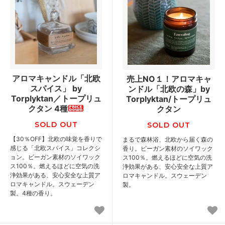
アロマキャンドル「北欧
売上NO１！アロマキャ
スパイス」 by
ンドル「北欧の森」by
Torplyktan／トープリュ
Torplyktan/トープリュ
クタン 4種
クタン
SOLD OUT
SOLD OUT
【30％OFF】北欧の味覚を香りで
まるで森林浴、北欧から届く森の
感じる「北欧スパイス」コレクシ
香り。ビーガン素材のソイワック
ョン。ビーガン素材のソイワック
ス100％。燃えるほどに空気の洗
ス100％。燃えるほどに空気の洗
浄効果がある、安心安全な上質ア
浄効果がある、安心安全な上質ア
ロマキャンドル。スウェーデン
ロマキャンドル。スウェーデン
製。
製。4種の香り。