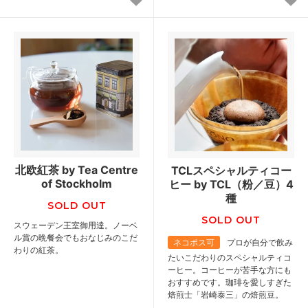
北欧紅茶 by Tea Centre
TCLスペシャルティコー
of Stockholm
ヒー by TCL（粉／豆）4
種
SOLD OUT
SOLD OUT
スウェーデン王室御用達。ノーベ
ル賞の晩餐会でもおなじみのこだ
ネコポス可
プロが自分で飲み
わりの紅茶。
たいこだわりのスペシャルティコ
ーヒー。コーヒーが苦手な方にも
おすすめです。珈琲を愛しすぎた
焙煎士「岩崎泰三」の焙煎豆。