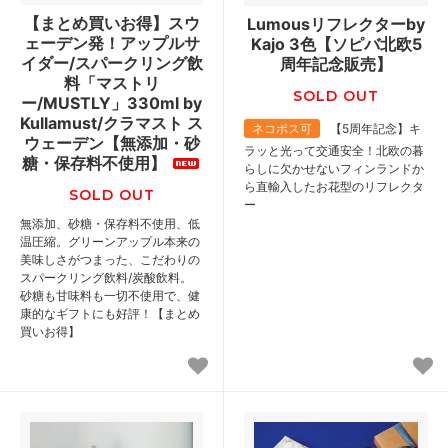
【まとめ買いお得】スウ
Lumousリフレクターby
ェーデン発！アップルサ
Kajo 3色【ソピバ北欧5
イダー/スパークリング飲
周年記念販売】
料「マストリ
SOLD OUT
ー/MUSTLY」330ml by
Kullamust/クラマスト ス
ネコポス可
【5周年記念】キ
ウェーデン【無添加・砂
ラッと光って交通安全！北欧の暮
糖・保存料不使用】
らしに欠かせないフィンランドか
ら直輸入したお花型のリフレクタ
SOLD OUT
ー
無添加、砂糖・保存料不使用、低
温圧縮。グリーンアップル本来の
美味しさがつまった、こだわりの
スパークリング飲料/炭酸飲料。
砂糖も甘味料も一切不使用で、健
康的なギフトにも好評！【まとめ
買いお得】