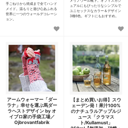
メリノウール靴下。オフィスカジ
手ごねりから焼成まで全てハンド
ュアルにもぴったりなシンプルで
メイド。温もりと遊び心あふれる
ユニセックスなカラー＆デザイン
世界に一つのウォールデコレーシ
3種6色。ギフトにもおすすめ。
ョン。
アームウォーマー「ダー
【まとめ買いお得】スウ
ラナ」幸せを運ぶ馬ダー
ェーデン発！果汁100%
ラヘストデザイン by オ
のナチュラルアップルジ
イブロ家の手袋工場／
ュース「クラマス
Ojbrovantfabrik
ト/Kullamust」