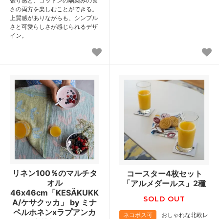
張り感と、コットンの馴染みの良
さの両方を楽しむことができる。
上質感がありながらも、シンプル
さと可愛らしさが感じられるデザ
イン。
リネン100％のマルチタ
コースター4枚セット
オル
「アルメダールス」2種
46x46cm「KESÄKUKK
SOLD OUT
A/ケサクッカ」 by ミナ
ペルホネンxラプアンカ
ネコポス可
おしゃれな北欧レ