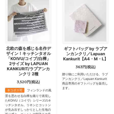
北欧の森を感じる名作デ
ギフトバッグ by ラプア
ザイン！キッチンタオル
ンカンクリ／Lapuan
「KOIVU/コイブ/白樺」
Kankurit【A4・M・L】
2サイズ by LAPUAN
363円(税込)
KANKURIT/ラプアンカ
ンクリ 2種
贈り物にご利用いただける、ラプ
アンカンクリ／Lapuan Kankurit
3,520円(税込)
商品専用のギフトバッグを販売し
ます。
ネコポス可
フィンランドの風
景を思わせる白樺を織りで表現し
たKOIVU（コイヴ）シリーズのキ
ッチンタオル。リネンとコットン
が生み出すしっかりとした生地の