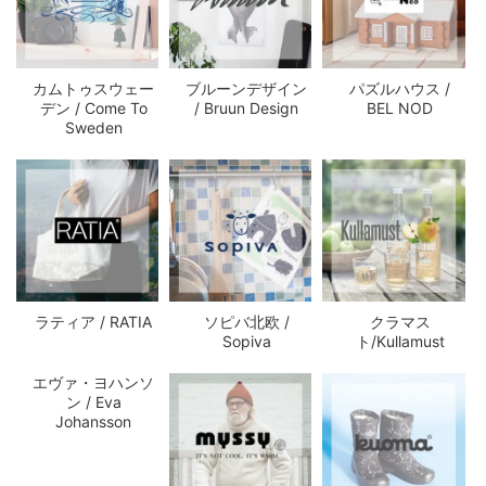
カムトゥスウェー
ブルーンデザイン
パズルハウス /
デン / Come To
/ Bruun Design
BEL NOD
Sweden
ラティア / RATIA
ソピバ北欧 /
クラマス
Sopiva
ト/Kullamust
エヴァ・ヨハンソ
ン / Eva
Johansson