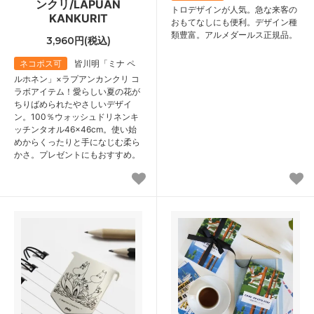
ンクリ/LAPUAN
トロデザインが人気。急な来客の
KANKURIT
おもてなしにも便利。デザイン種
類豊富。アルメダールス正規品。
3,960円(税込)
ネコポス可
皆川明「ミナ ペ
ルホネン」×ラプアンカンクリ コ
ラボアイテム！愛らしい夏の花が
ちりばめられたやさしいデザイ
ン。100％ウォッシュドリネンキ
ッチンタオル46×46cm。使い始
めからくったりと手になじむ柔ら
かさ。プレゼントにもおすすめ。