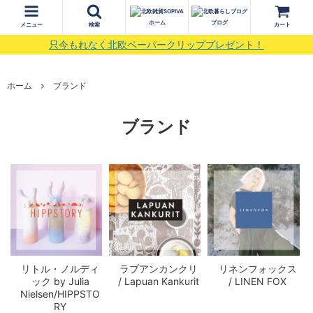
ホーム
ブログ
メニュー
検索
カート
只今もれなく北欧ペーパークリッププレゼント！
ホーム
ブランド
ブランド
リトル・ノルディ
ラプアンカンクリ
リネンフォックス
ック by Julia
/ Lapuan Kankurit
/ LINEN FOX
Nielsen/HIPPSTO
RY