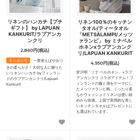
リネンのハンカチ【プチ
リネン100％のキッチン
ギフト】 by LAPUAN
タオル/ティータオル
KANKURIT/ラプアンカ
「METSÄLAMPI/メッツ
ンクリ
ァランピ」 by ミナペル
ホネンxラプアンカンク
2,860円(税込)
リ/LAPUAN KANKURIT
ネコポス可
一度使えばやみつ
4,950円(税込)
きの柔らかさ！大切な人に贈りた
皆川明「ミナ ペルホネン」×ラプ
いリネンハンカチ byフィンラン
アンカンクリ コラボアイテム！フ
ドのラプアンカンクリ/Lapuan
ィンランドの森と湖をテーマにし
Kankurit
たメッツァランピ柄。くったり柔
らかウォッシュドリネンは使い始
めから快適。上質で実用的な美し
いキッチンタオルはプレゼントに
も選ばれています。