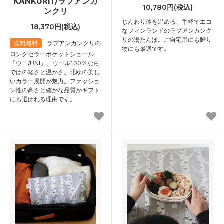
KANKURIT/ラプアンカ
10,780円(税込)
ンクリ
じんわり体を温める、手軽でエコ
18,370円(税込)
なフィンランドのラプアンカンク
リの湯たんぽ。ご自宅用にも贈り
送料無料
ラプアンカンクリの
物にも最適です。
ロングセラーポケットショール
「ウニ/UNI」。ウール100％なら
ではの軽さと温かさ。北欧の美し
いカラー展開が魅力。ファッショ
ン性の高さと確かな品質がギフト
にも選ばれる理由です。