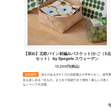
【深め】北欧パイン材編みバスケット/かご（3点
セット） by Spegels スウェーデン
13,200円(税込)
送料無料
深さのある3サイズの北欧職人の手作りかご。経年
化も楽しめる一生もの。まとめて収納できて便利！暮らしの色々
なシーンで大活躍。