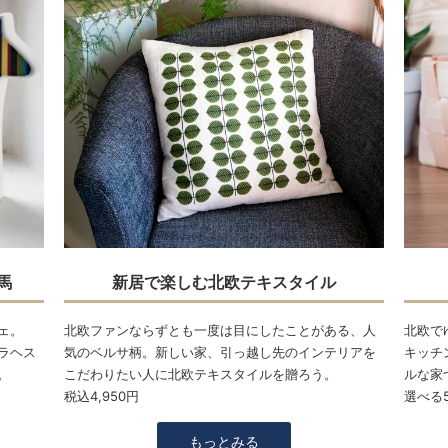
馬
新居で楽しむ北欧テキスタイル
ェ。
北欧ファンならずとも一度は目にしたことがある、人
北欧で
ラヘス
気のベルサ柄。新しい家、引っ越し先のインテリアを
キッチ
。
こだわりたい人に北欧テキスタイルを贈ろう。
ルな家
税込4,950円
選べる5
もっとみる