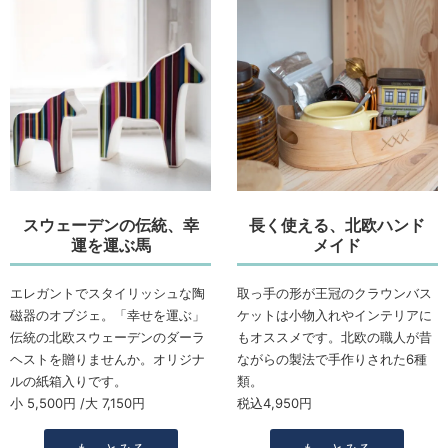
スウェーデンの伝統、幸
長く使える、北欧ハンド
運を運ぶ馬
メイド
エレガントでスタイリッシュな陶
取っ手の形が王冠のクラウンバス
磁器のオブジェ。「幸せを運ぶ」
ケットは小物入れやインテリアに
伝統の北欧スウェーデンのダーラ
もオススメです。北欧の職人が昔
ヘストを贈りませんか。オリジナ
ながらの製法で手作りされた6種
ルの紙箱入りです。
類。
小 5,500円 /大 7,150円
税込4,950円