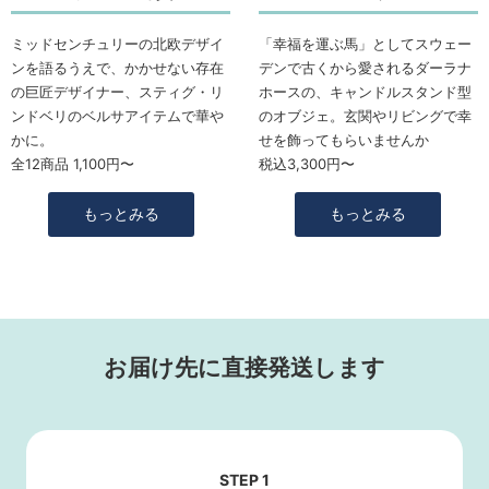
ミッドセンチュリーの北欧デザイ
「幸福を運ぶ馬」としてスウェー
ンを語るうえで、かかせない存在
デンで古くから愛されるダーラナ
の巨匠デザイナー、スティグ・リ
ホースの、キャンドルスタンド型
ンドベリのベルサアイテムで華や
のオブジェ。玄関やリビングで幸
かに。
せを飾ってもらいませんか
全12商品 1,100円〜
税込3,300円〜
もっとみる
もっとみる
お届け先に直接発送します
STEP 1