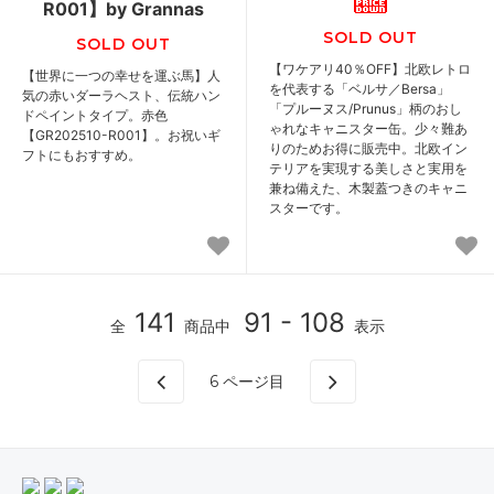
R001】by Grannas
SOLD OUT
SOLD OUT
【ワケアリ40％OFF】北欧レトロ
【世界に一つの幸せを運ぶ馬】人
を代表する「ベルサ／Bersa」
気の赤いダーラヘスト、伝統ハン
「プルーヌス/Prunus」柄のおし
ドペイントタイプ。赤色
ゃれなキャニスター缶。少々難あ
【GR202510-R001】。お祝いギ
りのためお得に販売中。北欧イン
フトにもおすすめ。
テリアを実現する美しさと実用を
兼ね備えた、木製蓋つきのキャニ
スターです。
141
91 - 108
全
商品中
表示
6
ページ目