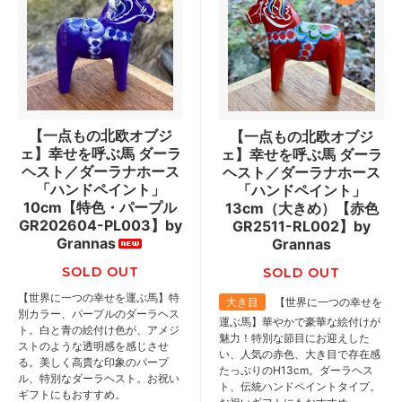
【一点もの北欧オブジ
【一点もの北欧オブジ
ェ】幸せを呼ぶ馬 ダーラ
ェ】幸せを呼ぶ馬 ダーラ
ヘスト／ダーラナホース
ヘスト／ダーラナホース
「ハンドペイント」
「ハンドペイント」
10cm【特色・パープル
13cm（大きめ）【赤色
GR202604-PL003】by
GR2511-RL002】by
Grannas
Grannas
SOLD OUT
SOLD OUT
【世界に一つの幸せを運ぶ馬】特
大き目
【世界に一つの幸せを
別カラー、パープルのダーラヘス
運ぶ馬】華やかで豪華な絵付けが
ト。白と青の絵付け色が、アメジ
魅力！特別な節目にお迎えした
ストのような透明感を感じさせ
い、人気の赤色、大き目で存在感
る。美しく高貴な印象のパープ
たっぷりのH13cm。ダーラヘス
ル、特別なダーラヘスト。お祝い
ト、伝統ハンドペイントタイプ。
ギフトにもおすすめ。