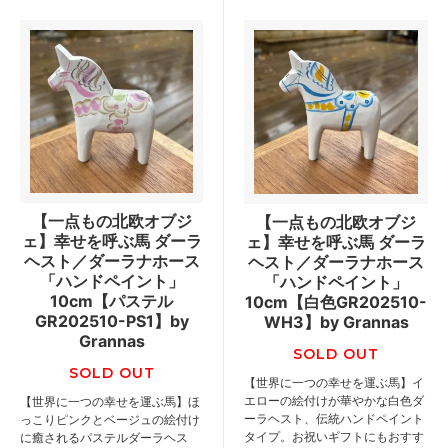
【一点もの北欧オブジ
【一点もの北欧オブジ
ェ】幸せを呼ぶ馬 ダーラ
ェ】幸せを呼ぶ馬 ダーラ
ヘスト／ダーラナホース
ヘスト／ダーラナホース
「ハンドペイント」
「ハンドペイント」
10cm【パステル
10cm【白色GR202510-
GR202510-PS1】by
WH3】by Grannas
Grannas
SOLD OUT
SOLD OUT
【世界に一つの幸せを運ぶ馬】イ
エローの絵付けが華やかな白色ダ
【世界に一つの幸せを運ぶ馬】ほ
ーラヘスト、伝統ハンドペイント
っこりピンクとベージュの絵付け
タイプ。お祝いギフトにもおすす
に癒されるパステルダーラヘス