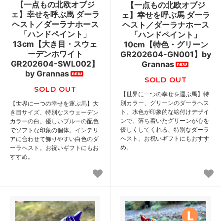
【一点もの北欧オブジ
【一点もの北欧オブジ
ェ】幸せを呼ぶ馬 ダーラ
ェ】幸せを呼ぶ馬 ダーラ
ヘスト／ダーラナホース
ヘスト／ダーラナホース
「ハンドペイント」
「ハンドペイント」
13cm【大き目・スウェ
10cm【特色・グリーン
ーデンホワイト
GR202604-GN001】by
GR202604-SWL002】
Grannas
by Grannas
SOLD OUT
SOLD OUT
【世界に一つの幸せを運ぶ馬】特
別カラー、グリーンのダーラヘス
【世界に一つの幸せを運ぶ馬】大
ト。水色が印象的な絵付けデザイ
き目サイズ、特別なスウェーデン
ンで、落ち着いたグリーンが心を
カラーの白。優しいブルーの配色
優しくしてくれる、特別なダーラ
でソフトな印象の個体。インテリ
ヘスト。お祝いギフトにもおすす
アに合わせて飾りやすい白色のダ
め。
ーラヘスト。お祝いギフトにもお
すすめ。