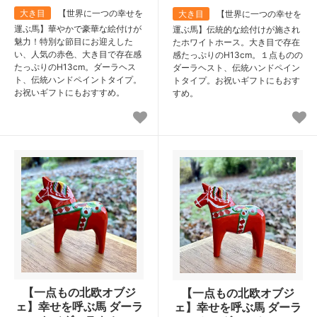
大き目
【世界に一つの幸せを
大き目
【世界に一つの幸せを
運ぶ馬】華やかで豪華な絵付けが
運ぶ馬】伝統的な絵付けが施され
魅力！特別な節目にお迎えした
たホワイトホース。大き目で存在
い、人気の赤色、大き目で存在感
感たっぷりのH13cm。１点ものの
たっぷりのH13cm。ダーラヘス
ダーラヘスト、伝統ハンドペイン
ト、伝統ハンドペイントタイプ。
トタイプ。お祝いギフトにもおす
お祝いギフトにもおすすめ。
すめ。
【一点もの北欧オブジ
【一点もの北欧オブジ
ェ】幸せを呼ぶ馬 ダーラ
ェ】幸せを呼ぶ馬 ダーラ