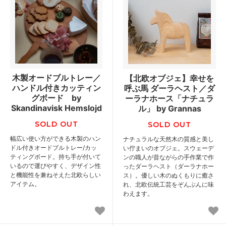
木製オードブルトレー／
【北欧オブジェ】幸せを
ハンドル付きカッティン
呼ぶ馬 ダーラヘスト／ダ
グボード by
ーラナホース「ナチュラ
Skandinavisk Hemslojd
ル」 by Grannas
SOLD OUT
SOLD OUT
幅広い使い方ができる木製のハン
ナチュラルな天然木の質感と美し
ドル付きオードブルトレー/カッ
い佇まいのオブジェ。スウェーデ
ティングボード。持ち手が付いて
ンの職人が昔ながらの手作業で作
いるので運びやすく、デザイン性
ったダーラヘスト（ダーラナホー
と機能性を兼ねそえた北欧らしい
ス）。優しい木のぬくもりに癒さ
アイテム。
れ、北欧伝統工芸をぞんぶんに味
わえます。