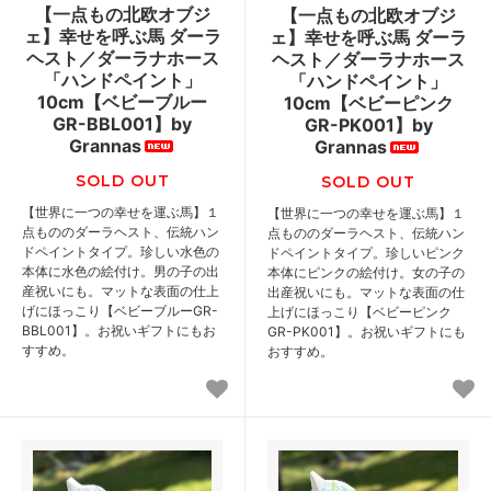
【一点もの北欧オブジ
【一点もの北欧オブジ
ェ】幸せを呼ぶ馬 ダーラ
ェ】幸せを呼ぶ馬 ダーラ
ヘスト／ダーラナホース
ヘスト／ダーラナホース
「ハンドペイント」
「ハンドペイント」
10cm【ベビーブルー
10cm【ベビーピンク
GR-BBL001】by
GR-PK001】by
Grannas
Grannas
SOLD OUT
SOLD OUT
【世界に一つの幸せを運ぶ馬】１
【世界に一つの幸せを運ぶ馬】１
点もののダーラヘスト、伝統ハン
点もののダーラヘスト、伝統ハン
ドペイントタイプ。珍しい水色の
ドペイントタイプ。珍しいピンク
本体に水色の絵付け。男の子の出
本体にピンクの絵付け。女の子の
産祝いにも。マットな表面の仕上
出産祝いにも。マットな表面の仕
げにほっこり【ベビーブルーGR-
上げにほっこり【ベビーピンク
BBL001】。お祝いギフトにもお
GR-PK001】。お祝いギフトにも
すすめ。
おすすめ。