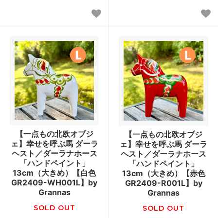
【一点もの北欧オブジ
【一点もの北欧オブジ
ェ】幸せを呼ぶ馬 ダーラ
ェ】幸せを呼ぶ馬 ダーラ
ヘスト／ダーラナホース
ヘスト／ダーラナホース
「ハンドペイント」
「ハンドペイント」
13cm（大きめ）【白色
13cm（大きめ）【赤色
GR2409-WH001L】by
GR2409-R001L】by
Grannas
Grannas
SOLD OUT
SOLD OUT