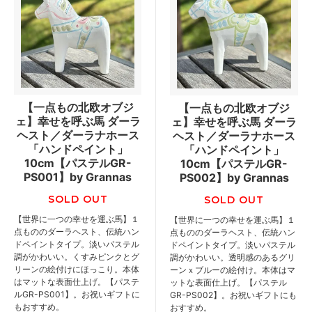
【一点もの北欧オブジ
【一点もの北欧オブジ
ェ】幸せを呼ぶ馬 ダーラ
ェ】幸せを呼ぶ馬 ダーラ
ヘスト／ダーラナホース
ヘスト／ダーラナホース
「ハンドペイント」
「ハンドペイント」
10cm【パステルGR-
10cm【パステルGR-
PS001】by Grannas
PS002】by Grannas
SOLD OUT
SOLD OUT
【世界に一つの幸せを運ぶ馬】１
【世界に一つの幸せを運ぶ馬】１
点もののダーラヘスト、伝統ハン
点もののダーラヘスト、伝統ハン
ドペイントタイプ。淡いパステル
ドペイントタイプ。淡いパステル
調がかわいい。くすみピンクとグ
調がかわいい。透明感のあるグリ
リーンの絵付けにほっこり。本体
ーンｘブルーの絵付け。本体はマ
はマットな表面仕上げ。【パステ
ットな表面仕上げ。【パステル
ルGR-PS001】。お祝いギフトに
GR-PS002】。お祝いギフトにも
もおすすめ。
おすすめ。