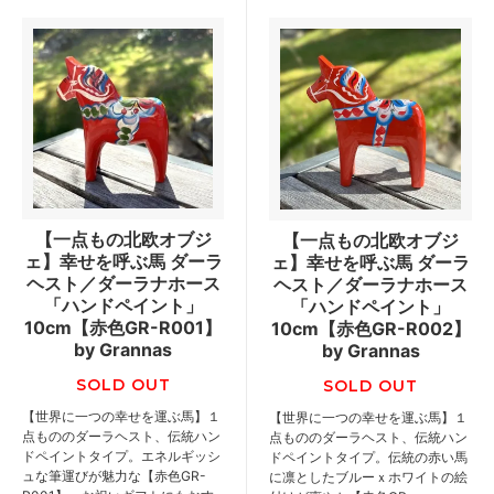
【一点もの北欧オブジ
【一点もの北欧オブジ
ェ】幸せを呼ぶ馬 ダーラ
ェ】幸せを呼ぶ馬 ダーラ
ヘスト／ダーラナホース
ヘスト／ダーラナホース
「ハンドペイント」
「ハンドペイント」
10cm【赤色GR-R001】
10cm【赤色GR-R002】
by Grannas
by Grannas
SOLD OUT
SOLD OUT
【世界に一つの幸せを運ぶ馬】１
【世界に一つの幸せを運ぶ馬】１
点もののダーラヘスト、伝統ハン
点もののダーラヘスト、伝統ハン
ドペイントタイプ。エネルギッシ
ドペイントタイプ。伝統の赤い馬
ュな筆運びが魅力な【赤色GR-
に凛としたブルーｘホワイトの絵