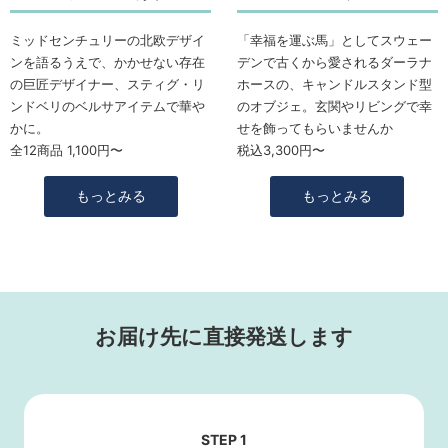
ミッドセンチュリーの北欧デザイ
「幸福を運ぶ馬」としてスウェー
ンを語るうえで、かかせない存在
デンで古くから愛されるダーラナ
の巨匠デザイナー、スティグ・リ
ホースの、キャンドルスタンド型
ンドベリのベルサアイテムで華や
のオブジェ。玄関やリビングで幸
かに。
せを飾ってもらいませんか
全12商品 1,100円〜
税込3,300円〜
もっとみる
もっとみる
お届け先に直接発送します
STEP 1