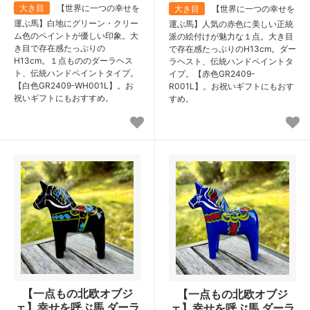
大き目
【世界に一つの幸せを
大き目
【世界に一つの幸せを
運ぶ馬】白地にグリーン・クリー
運ぶ馬】人気の赤色に美しい正統
ム色のペイントが優しい印象。大
派の絵付けが魅力な１点。大き目
き目で存在感たっぷりの
で存在感たっぷりのH13cm。ダー
H13cm。１点もののダーラヘス
ラヘスト、伝統ハンドペイントタ
ト、伝統ハンドペイントタイプ。
イプ。【赤色GR2409-
【白色GR2409-WH001L】。お
R001L】。お祝いギフトにもおす
祝いギフトにもおすすめ。
すめ。
【一点もの北欧オブジ
【一点もの北欧オブジ
ェ】幸せを呼ぶ馬 ダーラ
ェ】幸せを呼ぶ馬 ダーラ