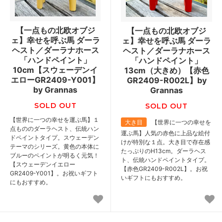
【一点もの北欧オブジ
【一点もの北欧オブジ
ェ】幸せを呼ぶ馬 ダーラ
ェ】幸せを呼ぶ馬 ダーラ
ヘスト／ダーラナホース
ヘスト／ダーラナホース
「ハンドペイント」
「ハンドペイント」
10cm【スウェーデンイ
13cm（大きめ）【赤色
エローGR2409-Y001】
GR2409-R002L】by
by Grannas
Grannas
SOLD OUT
SOLD OUT
【世界に一つの幸せを運ぶ馬】１
大き目
【世界に一つの幸せを
点もののダーラヘスト、伝統ハン
運ぶ馬】人気の赤色に上品な絵付
ドペイントタイプ。スウェーデン
けが特別な１点。大き目で存在感
テーマのシリーズ。黄色の本体に
たっぷりのH13cm。ダーラヘス
ブルーのペイントが明るく元気！
ト、伝統ハンドペイントタイプ。
【スウェーデンイエロー
【赤色GR2409-R002L】。お祝
GR2409-Y001】。お祝いギフト
いギフトにもおすすめ。
にもおすすめ。