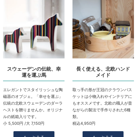
スウェーデンの伝統、幸
長く使える、北欧ハンド
運を運ぶ馬
メイド
エレガントでスタイリッシュな陶
取っ手の形が王冠のクラウンバス
磁器のオブジェ。「幸せを運ぶ」
ケットは小物入れやインテリアに
伝統の北欧スウェーデンのダーラ
もオススメです。北欧の職人が昔
ヘストを贈りませんか。オリジナ
ながらの製法で手作りされた6種
ルの紙箱入りです。
類。
小 5,500円 /大 7,150円
税込4,950円