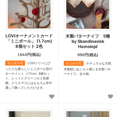
LOVIオーナメントカード
木製バターナイフ 5種
「ミニボール」 (1.7cm)
by Skandinavisk
8個セット 2色
Hemslojd
1,540円(税込)
990円(税込)
ネコポス可
LOVIツリーにぴ
ネコポス可
ナチュラルな天然
ったりな愛らしいミニボール型の
木素材にぬくもり感じる木製バタ
オーナメント（1.7cm）8個セッ
ーナイフ。全６柄。
ト。レッドとグリーンの２色展
開。クリスマスにはもちろん年中
通して飾っていただけます。