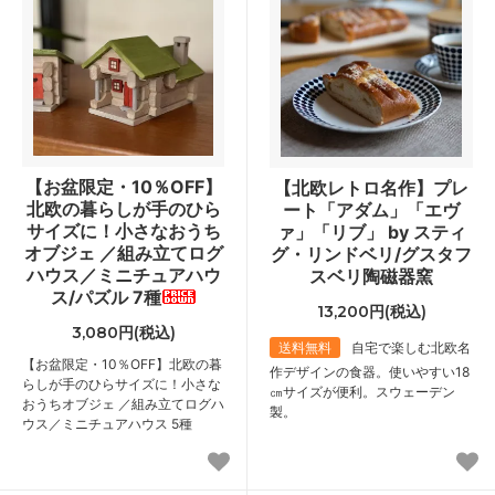
【お盆限定・10％OFF】
【北欧レトロ名作】プレ
北欧の暮らしが手のひら
ート「アダム」「エヴ
サイズに！小さなおうち
ァ」「リブ」 by スティ
オブジェ ／組み立てログ
グ・リンドベリ/グスタフ
ハウス／ミニチュアハウ
スベリ陶磁器窯
ス/パズル 7種
13,200円(税込)
3,080円(税込)
送料無料
自宅で楽しむ北欧名
【お盆限定・10％OFF】北欧の暮
作デザインの食器。使いやすい18
らしが手のひらサイズに！小さな
㎝サイズが便利。スウェーデン
おうちオブジェ ／組み立てログハ
製。
ウス／ミニチュアハウス 5種