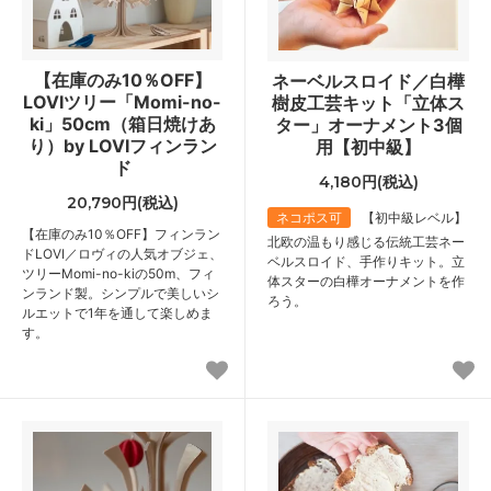
【在庫のみ10％OFF】
ネーベルスロイド／白樺
LOVIツリー「Momi-no-
樹皮工芸キット「立体ス
ki」50cm（箱日焼けあ
ター」オーナメント3個
り）by LOVIフィンラン
用【初中級】
ド
4,180円(税込)
20,790円(税込)
ネコポス可
【初中級レベル】
【在庫のみ10％OFF】フィンラン
北欧の温もり感じる伝統工芸ネー
ドLOVI／ロヴィの人気オブジェ、
ベルスロイド、手作りキット。立
ツリーMomi-no-kiの50m、フィ
体スターの白樺オーナメントを作
ンランド製。シンプルで美しいシ
ろう。
ルエットで1年を通して楽しめま
す。