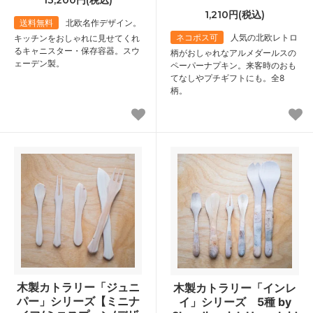
13,200円(税込)
1,210円(税込)
送料無料
北欧名作デザイン。
ネコポス可
人気の北欧レトロ
キッチンをおしゃれに見せてくれ
るキャニスター・保存容器。スウ
柄がおしゃれなアルメダールスの
ェーデン製。
ペーパーナプキン。来客時のおも
てなしやプチギフトにも。全8
柄。
木製カトラリー「ジュニ
木製カトラリー「インレ
パー」シリーズ【ミニナ
イ」シリーズ 5種 by