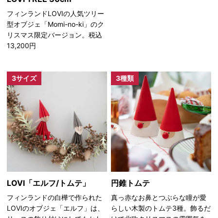
フィンランドLOVIの人気ツリー
型オブジェ「Momi-no-ki」のク
リスマス限定バージョン。税込
13,200円
3サイズ
3種類
LOVI「エルフ/トムテ」
円錐トムテ
フィンランドの白樺で作られた
真っ赤なお鼻とつぶらな瞳が愛
LOVIのオブジェ「エルフ」は、
らしい木製のトムテ3種。飾るだ