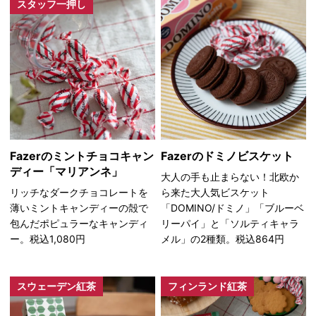
スタッフ一押し
Fazerのミントチョコキャン
Fazerのドミノビスケット
ディー「マリアンネ」
大人の手も止まらない！北欧か
リッチなダークチョコレートを
ら来た大人気ビスケット
薄いミントキャンディーの殻で
「DOMINO/ドミノ」「ブルーベ
包んだポピュラーなキャンディ
リーパイ」と「ソルティキャラ
ー。税込1,080円
メル」の2種類。税込864円
スウェーデン紅茶
フィンランド紅茶