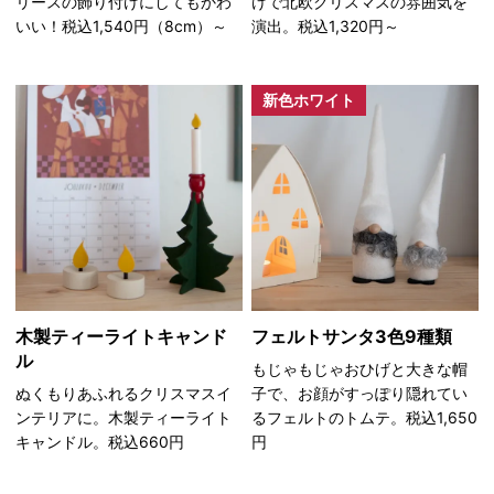
リースの飾り付けにしてもかわ
けで北欧クリスマスの雰囲気を
いい！税込1,540円（8cm）～
演出。税込1,320円～
新色ホワイト
木製ティーライトキャンド
フェルトサンタ3色9種類
ル
もじゃもじゃおひげと大きな帽
ぬくもりあふれるクリスマスイ
子で、お顔がすっぽり隠れてい
ンテリアに。木製ティーライト
るフェルトのトムテ。税込1,650
キャンドル。税込660円
円