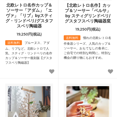
北欧レトロ名作カップ＆
【北欧レトロ名作】カッ
ソーサー「アダム」「エ
プ＆ソーサー「ベルサ」
ヴァ」「リブ」byスティ
by スティグリンドベリ/
グ・リンドベリ/グスタフ
グスタフスベリ陶磁器窯
スベリ陶磁器
19,250円(税込)
19,250円(税込)
送料無料
憧れの北欧レトロ名
送料無料
プルーヌス、アダ
作食器シリーズ、人気のカップ＆
ソーサー。おもてなしの食卓に、
ム、リブなど。北欧レトロで人
ご自宅での特別な時間に。特別な
気、スティグ・リンドベリの名作
機会の贈り物にもおすすめ。
カップ＆ソーサー復刻版【グスタ
フスベリ陶磁器】