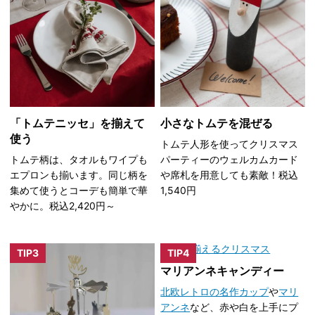
「トムテニッセ」を揃えて
小さなトムテを混ぜる
使う
トムテ人形を使ってクリスマス
トムテ柄は、タオルもワイプも
パーティーのウェルカムカード
エプロンも揃います。同じ柄を
や席札を用意しても素敵！税込
集めて使うとコーデも簡単で華
1,540円
やかに。税込2,420円～
TIP3
TIP4
マリアンネキャンディー
北欧レトロの名作カップ
や
マリ
アンネ
など、赤や白を上手にプ