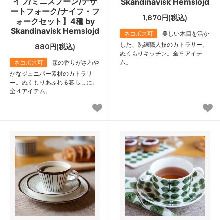
イフ/ミニスプーン/デザ
Skandinavisk Hemslojd
ートフォーク/ナイフ・フ
1,870円(税込)
ォークセット】4種 by
Skandinavisk Hemslojd
ネコポス可
美しい木目を活か
した、熟練職人技のカトラリー。
880円(税込)
ぬくもりキッチン。全５アイテ
ム。
ネコポス可
森の香りがさわや
かなジュニパー素材のカトラリ
ー。ぬくもりあふれる暮らしに。
全４アイテム。