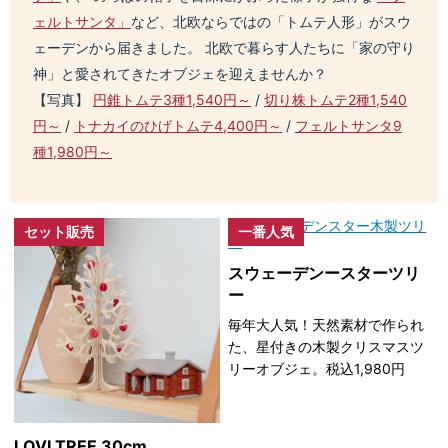
ェルトサンタ」
など、北欧ならではの「トムテ人形」がスウ
ェーデンから届きました。 北欧で暮らす人たちに「家の守り
神」と愛されてきたオブジェを迎えませんか？
【写真】
円錐トムテ3種1,540円～
/
切り株トムテ2種1,540
円～
/
トナカイのひげトムテ4,400円～
/
フェルトサンタ9
種1,980円～
セット販売
一番人気
スウェーデンースターツリ
ー
毎年大人気！天然素材で作られ
た、星付きの木製クリスマスツ
リーオブジェ。税込1,980円
LOVI TREE 30cm