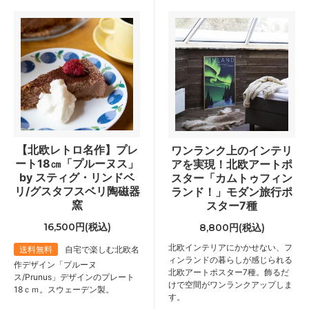
【北欧レトロ名作】プレ
ワンランク上のインテリ
ート18㎝「プルーヌス」
アを実現！北欧アートポ
by スティグ・リンドベ
スター「カムトゥフィン
リ/グスタフスベリ陶磁器
ランド！」モダン旅行ポ
窯
スター7種
16,500円(税込)
8,800円(税込)
北欧インテリアにかかせない、フ
送料無料
自宅で楽しむ北欧名
ィンランドの暮らしが感じられる
作デザイン「プルーヌ
北欧アートポスター7種。飾るだ
ス/Prunus」デザインのプレート
けで空間がワンランクアップしま
18ｃｍ。スウェーデン製。
す。