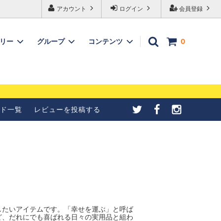
アカウント
ログイン
会員登録
ゴリー
グループ
コンテンツ
0
メールが受信できない
【4種紹介】北欧シナモンロ
合の設定について
ールの成形方法を写真で紹介
ド一覧
レビューを投稿する
したいアイテムです。「幸せを運ぶ」と呼ば
ど、だれにでも喜ばれる日々の実用品と組わ