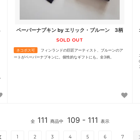
ヘ
ペーパーナプキン by エリック・ブルーン 3柄
SOLD OUT
ネコポス可
フィンランドの巨匠アーティスト、ブルーンのア
ートがペーパーナプキンに。個性的なギフトにも。全3柄。
フ
111
109 - 111
全
商品中
表示
1
2
3
4
5
6
7