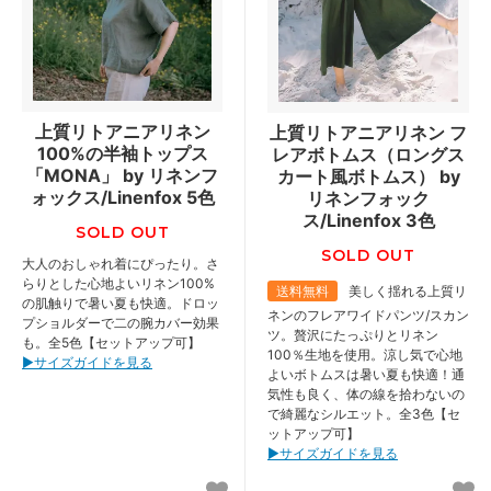
上質リトアニアリネン
上質リトアニアリネン フ
100%の半袖トップス
レアボトムス（ロングス
「MONA」 by リネンフ
カート風ボトムス） by
ォックス/Linenfox 5色
リネンフォック
ス/Linenfox 3色
SOLD OUT
SOLD OUT
大人のおしゃれ着にぴったり。さ
らりとした心地よいリネン100%
送料無料
美しく揺れる上質リ
の肌触りで暑い夏も快適。ドロッ
ネンのフレアワイドパンツ/スカン
プショルダーで二の腕カバー効果
ツ。贅沢にたっぷりとリネン
も。全5色【セットアップ可】
100％生地を使用。涼し気で心地
▶︎サイズガイドを見る
よいボトムスは暑い夏も快適！通
気性も良く、体の線を拾わないの
で綺麗なシルエット。全3色【セ
ットアップ可】
▶︎サイズガイドを見る