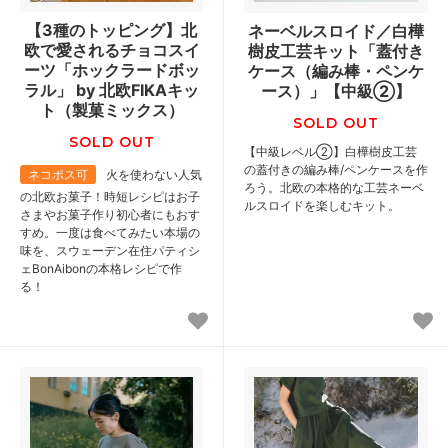
【3種のトッピング】北
ネーベルスロイド／白樺
欧で愛されるチョコスイ
樹皮工芸キット「蓋付き
ーツ「ホックラードボッ
ケース（編み棒・ペンケ
ラル」 by 北欧FIKAキッ
ース）」【中級②】
ト（製菓ミックス）
SOLD OUT
SOLD OUT
【中級レベル②】白樺樹皮工芸
の蓋付きの編み棒/ペンケースを作
ネコポス可
火を使わない人気
ろう。北欧の本格的な工芸ネーベ
の北欧お菓子！時短レシピはお子
ルスロイドを楽しむキット。
さまやお菓子作り初心者にもおす
すめ。一度は食べてみたい本場の
味を、スウェーデン在住パティシ
ェBonAibonの本格レシピで作
る！