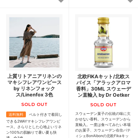
上質リトアニアリネンの
北欧FIKAキット/北欧ス
マキシフレアワンピース
パイス「アラックアロマ
by リネンフォック
香料」30ML スウェーデ
ス/Linenfox 3色
ン直輸入 by Dr Oetker
SOLD OUT
SOLD OUT
スウェーデン菓子の伝統の味に欠
送料無料
ベルト付きで着回し
かせない香料。スウェーデンから
できる2WAYマキシフレアワンピ
直輸入。一度は食べてみたい本場
ース。さらりとした心地よいリネ
のお菓子、スウェーデン在住パテ
ン100%の肌触りで暑い夏も快
ィシェBonAibonの北欧Fikaキッ
適。全3色