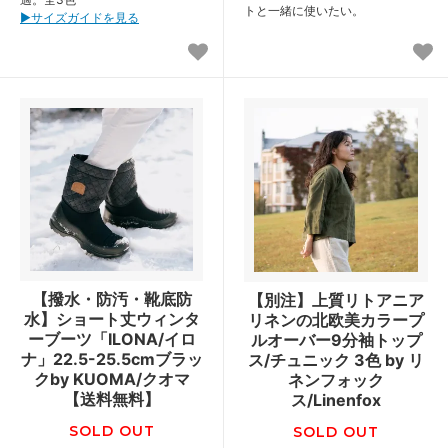
トと一緒に使いたい。
▶︎サイズガイドを見る
【撥水・防汚・靴底防
【別注】上質リトアニア
水】ショート丈ウィンタ
リネンの北欧美カラープ
ーブーツ「ILONA/イロ
ルオーバー9分袖トップ
ナ」22.5-25.5cmブラッ
ス/チュニック 3色 by リ
クby KUOMA/クオマ
ネンフォック
【送料無料】
ス/Linenfox
SOLD OUT
SOLD OUT