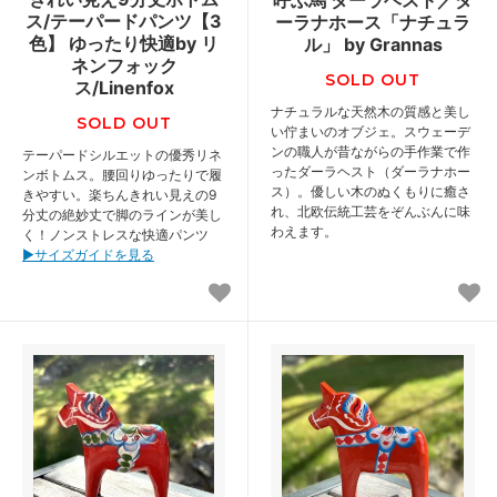
ス/テーパードパンツ【3
ーラナホース「ナチュラ
色】 ゆったり快適by リ
ル」 by Grannas
ネンフォック
SOLD OUT
ス/Linenfox
ナチュラルな天然木の質感と美し
SOLD OUT
い佇まいのオブジェ。スウェーデ
ンの職人が昔ながらの手作業で作
テーパードシルエットの優秀リネ
ったダーラヘスト（ダーラナホー
ンボトムス。腰回りゆったりで履
ス）。優しい木のぬくもりに癒さ
きやすい。楽ちんきれい見えの9
れ、北欧伝統工芸をぞんぶんに味
分丈の絶妙丈で脚のラインが美し
わえます。
く！ノンストレスな快適パンツ
▶︎サイズガイドを見る