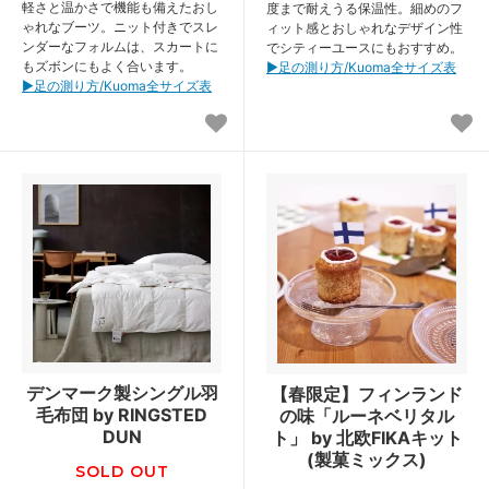
軽さと温かさで機能も備えたおし
度まで耐えうる保温性。細めのフ
ゃれなブーツ。ニット付きでスレ
ィット感とおしゃれなデザイン性
ンダーなフォルムは、スカートに
でシティーユースにもおすすめ。
もズボンにもよく合います。
▶︎足の測り方/Kuoma全サイズ表
▶︎足の測り方/Kuoma全サイズ表
デンマーク製シングル羽
【春限定】フィンランド
毛布団 by RINGSTED
の味「ルーネベリタル
DUN
ト」 by 北欧FIKAキット
(製菓ミックス)
SOLD OUT