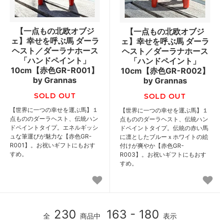
【一点もの北欧オブジ
【一点もの北欧オブジ
ェ】幸せを呼ぶ馬 ダーラ
ェ】幸せを呼ぶ馬 ダーラ
ヘスト／ダーラナホース
ヘスト／ダーラナホース
「ハンドペイント」
「ハンドペイント」
10cm【赤色GR-R001】
10cm【赤色GR-R002】
by Grannas
by Grannas
SOLD OUT
SOLD OUT
【世界に一つの幸せを運ぶ馬】１
【世界に一つの幸せを運ぶ馬】１
点もののダーラヘスト、伝統ハン
点もののダーラヘスト、伝統ハン
ドペイントタイプ。エネルギッシ
ドペイントタイプ。伝統の赤い馬
ュな筆運びが魅力な【赤色GR-
に凛としたブルーｘホワイトの絵
R001】。お祝いギフトにもおす
付けが爽やか【赤色GR-
すめ。
R003】。お祝いギフトにもおす
すめ。
230
163 - 180
全
商品中
表示