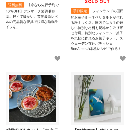
SOLD OUT
送料無料
【今なら先行予約で
季節限定
フィンランドの国民
10％OFF】デンマーク製羽毛布
団。軽くて暖かい、業界最高レベ
的お菓子ルーネベリタルトが作れ
ルの高品質な寝具で快適な睡眠ラ
る粉ミックス。国内では入手の難
イフを。
しい特別な材料も現地から取り寄
せ付属。特別なフィンランド菓子
を気軽に作れるお菓子キット。ス
ウェーデン在住パティシェ
BonAibonの本格レシピで作る！