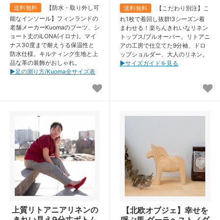
送料無料
【防水・取り外し可
送料無料
【こだわり別注】こ
能なインソール】フィンランドの
れ1枚で着回し抜群!3シーズン着
老舗メーカーKuomaのブーツ、シ
まわせる！楽ちんきれいなリネン
ョート丈のILONA(イロナ)。マイ
トップス/プルオーバー。リトアニ
ナス30度まで耐えうる保温性と
アの工房で仕立てた9分袖、ドロ
防水仕様。キルティング生地と上
ップショルダー、大人のリネン。
品な革の装飾がおしゃれ。
▶︎サイズガイドを見る
▶︎足の測り方/Kuoma全サイズ表
上質リトアニアリネンの
【北欧オブジェ】幸せを
きれい見え9分丈ボトム
呼ぶ馬 ダーラヘスト／ダ