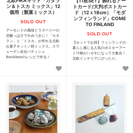
北欧FIKAキット「カタラ
【11枚SET】飾れるアー
ン＆トスカ ミックス」12
トカード/大判ポストカー
個用（製菓ミックス）
ド（12ｘ18cm）「モダ
ンフィンランド」COME
SOLD OUT
TO FINLAND
アーモンドの風味とラズベリーの
SOLD OUT
甘酸っぱさでやみつきに！「カタ
ラン」と「トスカ」が作れる北欧
【セットでお得】フィンランドの
お菓子キット／粉ミックス。スウ
暮らし感じる人気のポスターアー
ェーデン在住パティシェ
ト11柄がハガキになって大集合！
BonAibonのレシピで作る！
北欧インテリアにぴったり。