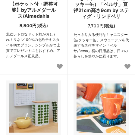
【ポケット付・調整可
ッキー缶）「ベルサ」直
能】byアルメダール
径21cm高さ9cm by ステ
ス/Almedahls
ィグ・リンドベリ
8,800円(税込)
7,700円(税込)
北欧レトロなドット柄がおしゃ
たっぷり入る便利なキャニスター
れ！リネン100％の北欧テキスタ
缶/クッキー缶。スウェーデンを代
イル柄エプロン。シンプルかつ上
表する名作デザイン「ベル
質でプレゼントにもおすすめ。ア
サ/Bersa」柄の日用品は、日々の
ルメダールス正規品。
暮らしを華やかに彩ります。