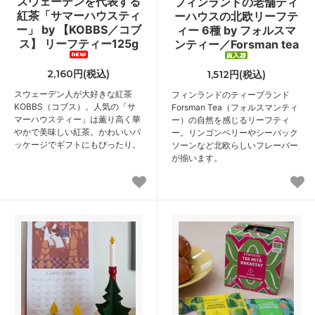
スウェーデンを代表する
フィンランドの老舗ティ
紅茶「サマーハウスティ
ーハウスの北欧リーフテ
ー」 by 【KOBBS／コブ
ィー 6種 by フォルスマ
ス】 リーフティー125g
ンティー／Forsman tea
2,160円(税込)
1,512円(税込)
スウェーデン人が大好きな紅茶
フィンランドのティーブランド
KOBBS（コブス）。人気の「サ
Forsman Tea（フォルスマンティ
マーハウスティー」は薫り高く華
ー）の自然を感じるリーフティ
やかで美味しい紅茶。かわいいパ
ー。リンゴンベリーやシーバック
ッケージでギフトにもぴったり。
ソーンなど北欧らしいフレーバー
が揃います。