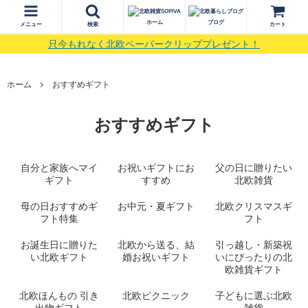
ホーム
ブログ
メニュー
検索
カート
只今もれなく北欧ペーパークリッププレゼント！
ホーム
おすすめギフト
おすすめギフト
自分と家族へマイ
お祝いギフトにお
父の日に贈りたい
ギフト
すすめ
北欧雑貨
母の日おすすめギ
お中元・夏ギフト
北欧クリスマスギ
フト特集
フト
お誕生日に贈りた
北欧から送る、結
引っ越し・新築祝
い北欧ギフト
婚お祝いギフト
いにぴったりの北
欧雑貨ギフト
北欧ほんもの 引き
北欧ピクニック
子どもに選ぶ北欧
出物ギフト
雑貨