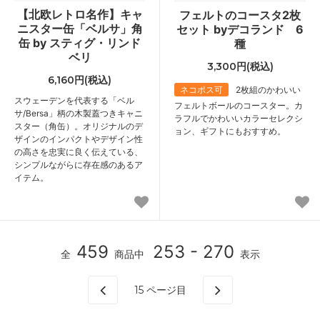
【北欧レトロ名作】キャ
フェルトのコースタ2枚
ニスター缶「ベルサ」角
セット byデコランド 6
缶 by スティグ・リンド
種
ベリ
3,300円(税込)
6,160円(税込)
ネコポス可
2枚組のかわいい
スウェーデンを代表する「ベル
フェルトボールのコースター。カ
サ/Bersa」柄の木製蓋つきキャニ
ラフルでかわいいカラーセレクシ
スター（角缶）。オリジナルのデ
ョン、ギフトにもおすすめ。
ザインのインパクトやデザイン性
の高さを忠実に良く伝えている、
シンプルながらに存在感のあるア
イテム。
459
253 - 270
全
商品中
表示
15
ページ目