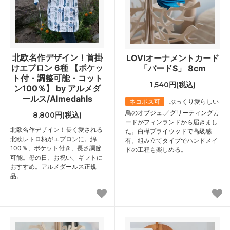
北欧名作デザイン！首掛
LOVIオーナメントカード
けエプロン 6種 【ポケッ
「バードS」 8cm
ト付・調整可能・コット
1,540円(税込)
ン100％】 by アルメダ
ールス/Almedahls
ネコポス可
ぷっくり愛らしい
鳥のオブジェ.／グリーティングカ
8,800円(税込)
ードがフィンランドから届きまし
北欧名作デザイン！長く愛される
た。白樺プライウッドで高級感
北欧レトロ柄がエプロンに。綿
有。組み立てタイプでハンドメイ
100％、ポケット付き、長さ調節
ドの工程も楽しめる。
可能。母の日、お祝い、ギフトに
おすすめ。アルメダールス正規
品。