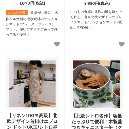
1,870円(税込)
4,950円(税込)
いつもの食卓に北欧の風を運んで
ネコポス可
食卓が北欧に！名
くれる、有名北欧デザインのプレ
作ベルサ柄の撥水素材のランチョ
イスマット/ランチョンマット2枚
ンマット/プレース（プレイス）
組。4柄5種。
マット。使い方アイデア色々で持
ってると便利！
【リネン100％高級】北
【北欧レトロ名作】容量
欧デザイン首掛けエプロ
たっぷりで便利！木製蓋
ン ドット/水玉/レトロ柄
つきキャニスター缶（ク