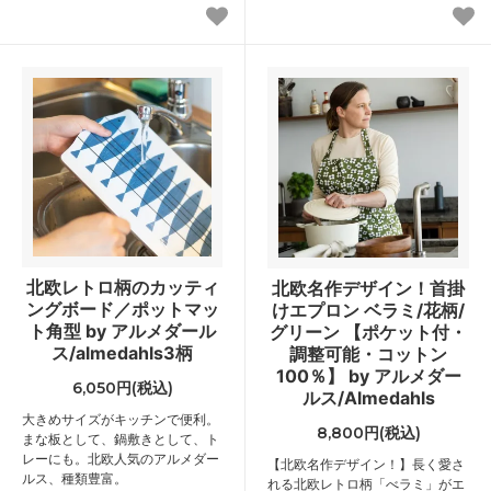
北欧レトロ柄のカッティ
北欧名作デザイン！首掛
ングボード／ポットマッ
けエプロン ベラミ/花柄/
ト角型 by アルメダール
グリーン 【ポケット付・
ス/almedahls3柄
調整可能・コットン
100％】 by アルメダー
6,050円(税込)
ルス/Almedahls
大きめサイズがキッチンで便利。
8,800円(税込)
まな板として、鍋敷きとして、ト
レーにも。北欧人気のアルメダー
【北欧名作デザイン！】長く愛さ
ルス、種類豊富。
れる北欧レトロ柄「べラミ」がエ