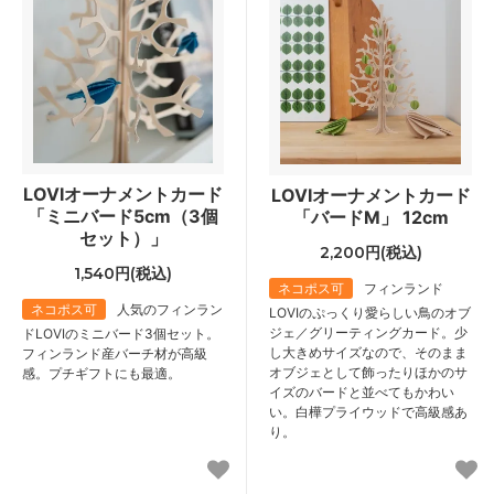
LOVIオーナメントカード
LOVIオーナメントカード
「ミニバード5cm（3個
「バードM」 12cm
セット）」
2,200円(税込)
1,540円(税込)
ネコポス可
フィンランド
ネコポス可
人気のフィンラン
LOVIのぷっくり愛らしい鳥のオブ
ジェ／グリーティングカード。少
ドLOVIのミニバード3個セット。
し大きめサイズなので、そのまま
フィンランド産バーチ材が高級
オブジェとして飾ったりほかのサ
感。プチギフトにも最適。
イズのバードと並べてもかわい
い。白樺プライウッドで高級感あ
り。