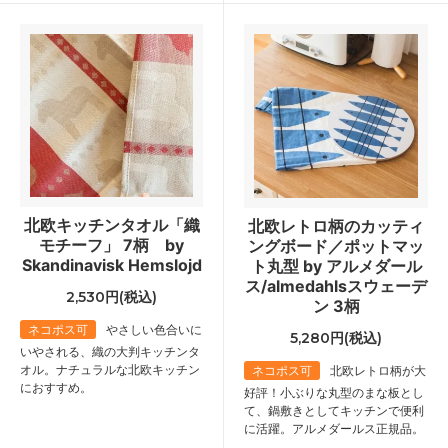
北欧キッチンタオル「織
北欧レトロ柄のカッティ
モチーフ」 7柄 by
ングボード／ポットマッ
Skandinavisk Hemslojd
ト丸型 by アルメダール
ス/almedahlsスウェーデ
2,530円(税込)
ン 3柄
ネコポス可
やさしい色合いに
5,280円(税込)
いやされる、織の大判キッチンタ
オル。ナチュラルな北欧キッチン
ネコポス可
北欧レトロ柄が大
におすすめ。
好評！小ぶりな丸型のまな板とし
て、鍋敷きとしてキッチンで便利
に活躍。アルメダールス正規品。