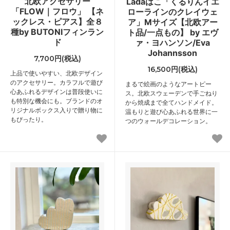
北欧アクセサリー
Lådaはこ「くるりんイエ
「FLOW｜フロウ」 【ネ
ローラインのクレイウェ
ックレス・ピアス】全８
ア」Mサイズ【北欧アー
種by BUTONIフィンラン
ト品/一点もの】 by エヴ
ド
ァ・ヨハンソン/Eva
Johannsson
7,700円(税込)
16,500円(税込)
上品で使いやすい、北欧デザイン
のアクセサリー。カラフルで遊び
まるで絵画のようなアートピー
心あふれるデザインは普段使いに
ス。北欧スウェーデンで手ごねり
も特別な機会にも。ブランドのオ
から焼成まで全てハンドメイド。
リジナルボックス入りで贈り物に
温もりと遊び心あふれる世界に一
もぴったり。
つのウォールデコレーション。