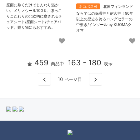
座面に敷くだけでじんわり温か
ネコポス可
北国フィンランド
い。メリノウール100％、ほっこ
ならではの保温性と耐久性！90年
りこだわりの北欧柄に癒されるチ
以上の歴史を誇るロングセラーの
ェアシート/座面シート/チェアパ
中敷き/インソール by KUOMAク
ッド。贈り物にもおすすめ。
オマ
459
163 - 180
全
商品中
表示
10
ページ目