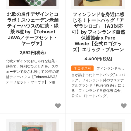
北欧の名作デザインとコ
フィンランドを身近に感
ラボ！スウェーデン老舗
じる！トートバッグ「ア
ティーハウスの紅茶・緑
ザラシロゴ」【A3対応
茶 5種 by 【Tehuset
可】by フィンランド自然
JAVA／テーフセット・
保護協会 x Pure
ヤーヴァ】
Waste【公式ロゴグッ
ズ】エリック・ブルーン
2,592円(税込)
4,400円(税込)
北欧デザインのおしゃれな紅茶・
緑茶で、特別なひとときを。スウ
ネコポス可
フィンランドらし
ェーデンで愛され続けて90年の老
さが詰まったトートバッグ/エコバ
舗ティーハウス【TehusetJAVA/
ッグ。フィンランド発のサステナ
テーフセット・ヤーヴァ】５種
ブルブランド「Pure Waste」によ
る「フィンランド自然保護協会」
公式ロゴトートバッグ。