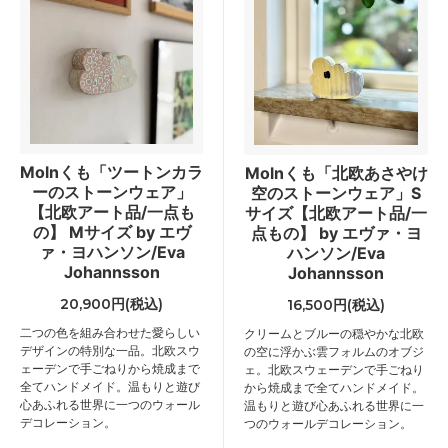
Molnくも「ツートンカラ
Molnくも「北欧あさやけ
ーのストーンウェア」
空のストーンウェア」S
【北欧アート品/一点も
サイズ【北欧アート品/一
の】 Mサイズ by エヴ
点もの】 by エヴァ・ヨ
ァ・ヨハンソン/Eva
ハンソン/Eva
Johannsson
Johannsson
20,900円(税込)
16,500円(税込)
二つの色を組み合わせた愛らしい
クリームとブルーの穏やかな北欧
デザインの特別な一品。北欧スウ
の空に浮かぶ雲フォルムのオブジ
ェーデンで手ごねりから焼成まで
ェ。北欧スウェーデンで手ごねり
全てハンドメイド。温もりと遊び
から焼成まで全てハンドメイド。
心あふれる世界に一つのウォール
温もりと遊び心あふれる世界に一
デコレーション。
つのウォールデコレーション。