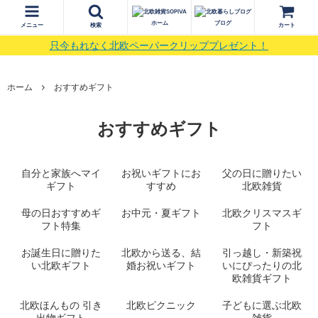
ホーム
ブログ
メニュー
検索
カート
只今もれなく北欧ペーパークリッププレゼント！
ホーム
おすすめギフト
おすすめギフト
自分と家族へマイ
お祝いギフトにお
父の日に贈りたい
ギフト
すすめ
北欧雑貨
母の日おすすめギ
お中元・夏ギフト
北欧クリスマスギ
フト特集
フト
お誕生日に贈りた
北欧から送る、結
引っ越し・新築祝
い北欧ギフト
婚お祝いギフト
いにぴったりの北
欧雑貨ギフト
北欧ほんもの 引き
北欧ピクニック
子どもに選ぶ北欧
出物ギフト
雑貨