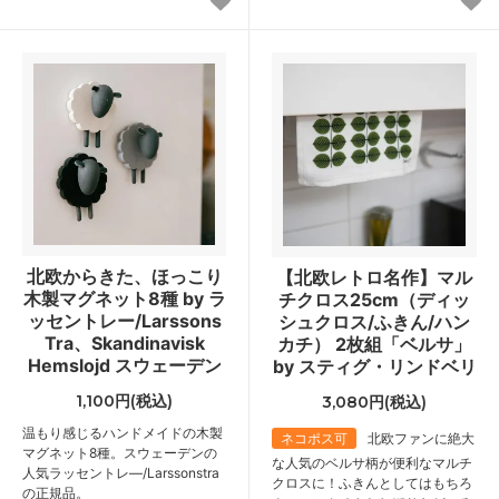
北欧からきた、ほっこり
【北欧レトロ名作】マル
木製マグネット8種 by ラ
チクロス25cm（ディッ
ッセントレー/Larssons
シュクロス/ふきん/ハン
Tra、Skandinavisk
カチ） 2枚組「ベルサ」
Hemslojd スウェーデン
by スティグ・リンドベリ
1,100円(税込)
3,080円(税込)
温もり感じるハンドメイドの木製
ネコポス可
北欧ファンに絶大
マグネット8種。スウェーデンの
な人気のベルサ柄が便利なマルチ
人気ラッセントレ―/Larssonstra
クロスに！ふきんとしてはもちろ
の正規品。