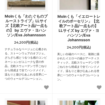
Molnくも「わたぐものブ
Molnくも「イエロートレ
ルーストライプ」LLサイ
イルのポーセリン」【北
ズ【北欧アート品/一点も
欧アート品/一点もの】
の】 by エヴァ・ヨハン
LLサイズ by エヴァ・ヨ
ソン/Eva Johannsson
ハンソン/Eva
Johannsson
24,200円(税込)
24,200円(税込)
ナチュラルなベージュに心癒され
る、ストーンウェアのオブジェ。
美しい白磁のベースに、複雑に描
ざらざら感とつるつる感のコンビ
かれたイエローの線がアーティス
ネーションがユニークな雲の作
ティック。北欧スウェーデンで手
品。北欧スウェーデンで手ごねり
ごねりから焼成まで全てハンドメ
から焼成まで全てハンドメイド。
イド。温もりと遊び心あふれる世
温もりと遊び心あふれる世界に一
界に一つのウォールデコレーショ
つのウォールデコレーション。
ン。