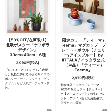
【50%OFF/在庫限り】
限定カラー「ティーマ /
北欧ポスター「ケフボラ
Teema」マグカップ・プ
デザイン」
レート・ボウル【チェリ
30cm×40cm 6種
ー/アイスブルー】 by
IITTALA / イッタラ公式
2,090円(税込)
（単品）「ティーマ /
Teema」
【50％OFFアウトレット/在庫限
り】気軽に飾れる小さめサイズの
2,970円(税込)
ポスターアート。マッティ・ピッ
クヤムサなど人気アーティスト多
北欧食器イッタラ「ティーマ」
数。
2025年限定カラー【チェリー】
と【アイスブルー】を特別にセレ
クト！デザイン性と実用性抜群。
日常使いに最適。