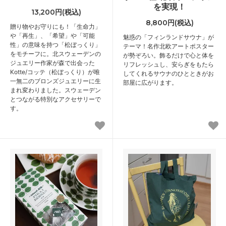
を実現！
13,200円(税込)
8,800円(税込)
贈り物やお守りにも！「生命力」
や「再生」、「希望」や「可能
魅惑の「フィンランドサウナ」が
性」の意味を持つ「松ぼっくり」
テーマ！名作北欧アートポスター
をモチーフに。北スウェーデンの
が勢ぞろい。飾るだけで心と体を
ジュエリー作家が森で出会った
リフレッシュし、安らぎをもたら
Kotte/コッテ（松ぼっくり）が唯
してくれるサウナのひとときがお
一無二のブロンズジュエリーに生
部屋に広がります。
まれ変わりました。スウェーデン
とつながる特別なアクセサリーで
す。