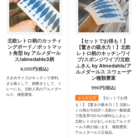
北欧レトロ柄のカッティ
【セットでお得も！】
ングボード／ポットマッ
【驚きの吸水力！】北欧
ト角型 by アルメダール
レトロ柄のキッチンワイ
ス/almedahls3柄
プ/スポンジワイプ/北欧
ふきん by Almedahls/ア
6,050円(税込)
ルメダールス スウェーデ
ン種類豊富
大きめサイズがキッチンで便利。
まな板として、鍋敷きとして、ト
990円(税込)
レーにも。北欧人気のアルメダー
ルス、種類豊富。
ネコポス可
【セットでお得
も！】【驚きの吸水力！】北欧レ
トロ柄が大好評！北欧の一般家庭
で普及率100％の便利なふきん！
北欧レトロがおしゃれなアルメダ
ールス柄が揃います。種類豊富。
アルメダールス正規品。