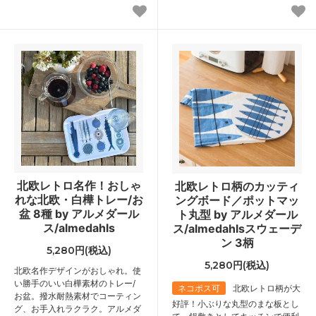
北欧レトロ名作！おしゃ
北欧レトロ柄のカッティ
れな北欧・白樺トレー/お
ングボード／ポットマッ
盆 8種 by アルメダール
ト丸型 by アルメダール
ス/almedahls
ス/almedahlsスウェーデ
ン 3柄
5,280円(税込)
5,280円(税込)
北欧名作デザインがおしゃれ。使
い勝手のいい白樺素材のトレー/
ネコポス可
北欧レトロ柄が大
お盆。撥水耐熱素材でコーティン
好評！小ぶりな丸型のまな板とし
グ、お手入れラクラク。アルメダ