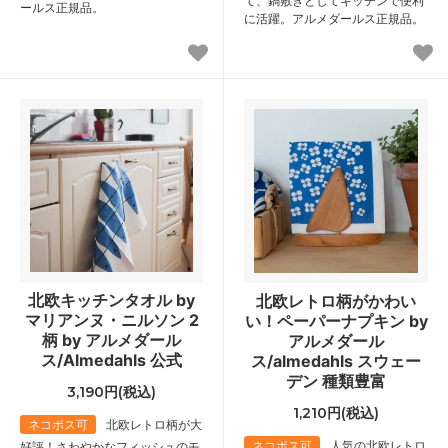
て、鍋敷きとしてキッチンで便利
ールス正規品。
に活躍。アルメダールス正規品。
北欧キッチンタオル by
北欧レトロ柄がかわい
マリアンヌ・ニルソン 2
い！ペーパーナプキン by
柄 by アルメダール
アルメダール
ス/Almedahls 公式
ス/almedahls スウェー
デン 種類豊富
3,190円(税込)
1,210円(税込)
ネコポス可
北欧レトロ柄が大
ネコポス可
人気の北欧レトロ
好評！さわやかなフィッシュのモ