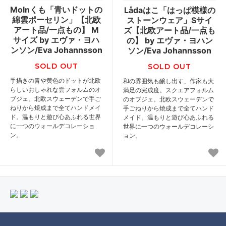
Molnくも「青いドットの
Lådaはこ「はっぱ模様の
綿雲ポーセリン」【北欧
ストーンウェア」Sサイ
アート品/一点もの】 M
ズ【北欧アート品/一点も
サイズ by エヴァ・ヨハ
の】 by エヴァ・ヨハン
ンソン/Eva Johannsson
ソン/Eva Johannsson
SOLD OUT
SOLD OUT
手描きの青や黄色のドットが北欧
和の雰囲気も醸し出す、作家も大
らしいおしゃれな雲フォルムのオ
満足の完成度。スクエアフォルム
ブジェ。北欧スウェーデンで手ご
のオブジェ。北欧スウェーデンで
ねりから焼成まで全てハンドメイ
手ごねりから焼成まで全てハンド
ド。温もりと遊び心あふれる世界
メイド。温もりと遊び心あふれる
に一つのウォールデコレーショ
世界に一つのウォールデコレーシ
ン。
ョン。