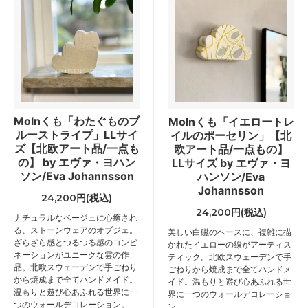
Molnくも「わたぐものブ
Molnくも「イエロートレ
ルーストライプ」LLサイ
イルのポーセリン」【北
ズ【北欧アート品/一点も
欧アート品/一点もの】
の】 by エヴァ・ヨハン
LLサイズ by エヴァ・ヨ
ソン/Eva Johannsson
ハンソン/Eva
Johannsson
24,200円(税込)
24,200円(税込)
ナチュラルなベージュに心癒され
る、ストーンウェアのオブジェ。
美しい白磁のベースに、複雑に描
ざらざら感とつるつる感のコンビ
かれたイエローの線がアーティス
ネーションがユニークな雲の作
ティック。北欧スウェーデンで手
品。北欧スウェーデンで手ごねり
ごねりから焼成まで全てハンドメ
から焼成まで全てハンドメイド。
イド。温もりと遊び心あふれる世
温もりと遊び心あふれる世界に一
界に一つのウォールデコレーショ
つのウォールデコレーション。
ン。