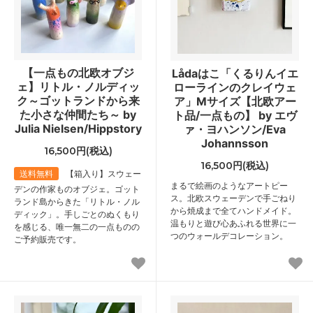
【一点もの北欧オブジ
Lådaはこ「くるりんイエ
ェ】リトル・ノルディッ
ローラインのクレイウェ
ク～ゴットランドから来
ア」Mサイズ【北欧アー
た小さな仲間たち～ by
ト品/一点もの】 by エヴ
Julia Nielsen/Hippstory
ァ・ヨハンソン/Eva
Johannsson
16,500円(税込)
16,500円(税込)
送料無料
【箱入り】スウェー
まるで絵画のようなアートピー
デンの作家ものオブジェ。ゴット
ス。北欧スウェーデンで手ごねり
ランド島からきた「リトル・ノル
から焼成まで全てハンドメイド。
ディック」。手しごとのぬくもり
温もりと遊び心あふれる世界に一
を感じる、唯一無二の一点ものの
つのウォールデコレーション。
ご予約販売です。