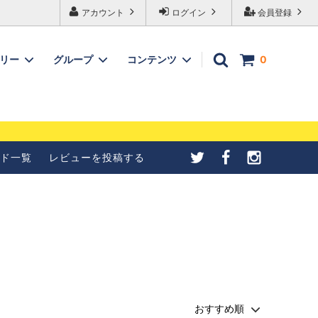
アカウント
ログイン
会員登録
ゴリー
グループ
コンテンツ
0
メールが受信できない
【4種紹介】北欧シナモンロ
合の設定について
ールの成形方法を写真で紹介
ド一覧
レビューを投稿する