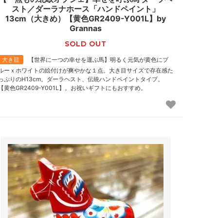
スト／ダーラナホース「ハンドペイント」
13cm（大きめ）【黄色GR2409-Y001L】by
Grannas
SOLD OUT
大き目
【世界に一つの幸せを運ぶ馬】明るく元気が黄色にブ
ルーｘホワイトの絵付けが爽やかな１点。大き目サイズで存在感た
っぷりのH13cm。ダーラヘスト、伝統ハンドペイントタイプ。
【黄色GR2409-Y001L】。お祝いギフトにもおすすめ。